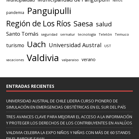
Niños
Panguipulli
pandemia
Región de Los Ríos
Saesa
salud
Santo Tomás
seguridad
sernatur
tecnología
Teletón
Temuco
Uach
Universidad Austral
turismo
UST
Valdivia
verano
valparaiso
vacaciones
ENTRADAS RECIENTES
UNIVERSIDAD AUSTRAL DE CHILE LIDERA CURSO PIONERO DE
SIMULACIÓN EN EMERGENCIAS OBSTÉTRICAS EN EL SUR DEL PAÍS
TRES AVANCES CLAVE PARA MEJORAR EL ACCESO A LA INFORMACIÓN
Y PROTEGER LOS DERECHOS DE LOS CONTRIBUYENTES EN AVALÚOS
VALDIVIA CELEBRA LA EXPO NIÑOS Y NIÑAS CON MÁS DE 60 STANDS
EN EL PARQUE SAVAL