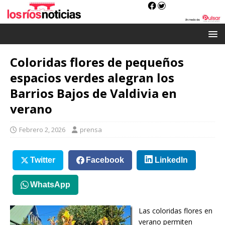
Coloridas flores de pequeños
espacios verdes alegran los
Barrios Bajos de Valdivia en
verano
Febrero 2, 2026
prensa
Twitter
Facebook
LinkedIn
WhatsApp
Las coloridas flores en
verano permiten