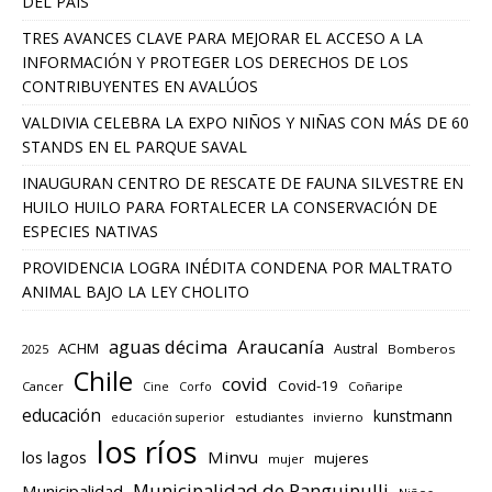
DEL PAÍS
TRES AVANCES CLAVE PARA MEJORAR EL ACCESO A LA
INFORMACIÓN Y PROTEGER LOS DERECHOS DE LOS
CONTRIBUYENTES EN AVALÚOS
VALDIVIA CELEBRA LA EXPO NIÑOS Y NIÑAS CON MÁS DE 60
STANDS EN EL PARQUE SAVAL
INAUGURAN CENTRO DE RESCATE DE FAUNA SILVESTRE EN
HUILO HUILO PARA FORTALECER LA CONSERVACIÓN DE
ESPECIES NATIVAS
PROVIDENCIA LOGRA INÉDITA CONDENA POR MALTRATO
ANIMAL BAJO LA LEY CHOLITO
aguas décima
Araucanía
ACHM
Austral
2025
Bomberos
Chile
covid
Covid-19
Cancer
Corfo
Coñaripe
Cine
educación
kunstmann
educación superior
estudiantes
invierno
los ríos
los lagos
Minvu
mujeres
mujer
Municipalidad de Panguipulli
Municipalidad