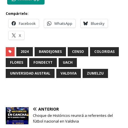
Compártelo:
Facebook
WhatsApp
Bluesky
X
2024
BANDEJONES
CENSO
COLORIDAS
FLORES
FONDECYT
UACH
UNIVERSIDAD AUSTRAL
VALDIVIA
ZUMELZU
ANTERIOR
Choque de Históricos reunirá a referentes del
fútbol nacional en Valdivia