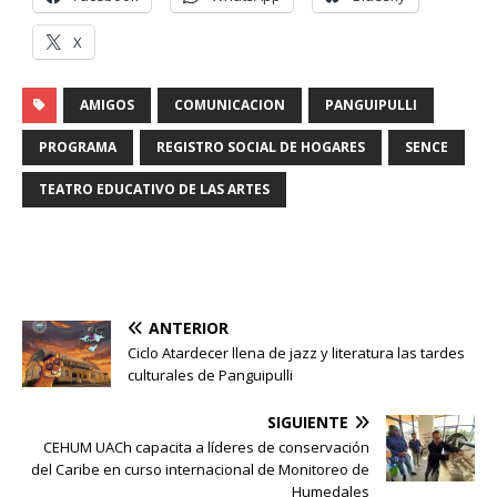
X
AMIGOS
COMUNICACION
PANGUIPULLI
PROGRAMA
REGISTRO SOCIAL DE HOGARES
SENCE
TEATRO EDUCATIVO DE LAS ARTES
ANTERIOR
Ciclo Atardecer llena de jazz y literatura las tardes
culturales de Panguipulli
SIGUIENTE
CEHUM UACh capacita a líderes de conservación
del Caribe en curso internacional de Monitoreo de
Humedales