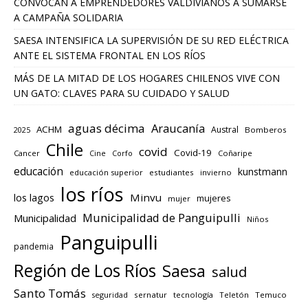
CONVOCAN A EMPRENDEDORES VALDIVIANOS A SUMARSE
A CAMPAÑA SOLIDARIA
SAESA INTENSIFICA LA SUPERVISIÓN DE SU RED ELÉCTRICA
ANTE EL SISTEMA FRONTAL EN LOS RÍOS
MÁS DE LA MITAD DE LOS HOGARES CHILENOS VIVE CON
UN GATO: CLAVES PARA SU CUIDADO Y SALUD
aguas décima
Araucanía
ACHM
Austral
2025
Bomberos
Chile
covid
Covid-19
Cancer
Corfo
Coñaripe
Cine
educación
kunstmann
educación superior
estudiantes
invierno
los ríos
los lagos
Minvu
mujeres
mujer
Municipalidad de Panguipulli
Municipalidad
Niños
Panguipulli
pandemia
Región de Los Ríos
Saesa
salud
Santo Tomás
seguridad
sernatur
tecnología
Teletón
Temuco