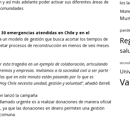
ión y así más adelante poder activar sus diferentes áreas de
los l
s comunidades
Munic
Muni
pand
 30 emergencias atendidas en Chile y en el
Reg
ca un modelo de gestión que busca acortar los tiempos de
letar procesos de reconstrucción en menos de seis meses
sal
tecnol
 esta tragedia en un ejemplo de colaboración, articulando
emios y empresas. Invitamos a la sociedad civil a ser parte
Univ
 las que en este minuto están pasando por lo que es
Va
oy Chile necesita unidad, gestión y voluntad”,
añadió Birrell.
ión lanzó la campaña
l llamado urgente es a realizar donaciones de manera oficial
e, ya que las donaciones en dinero permiten una gestión
 comuna.