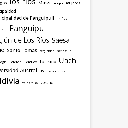
los ríos
agos
Minvu
mujeres
mujer
ipalidad
cipalidad de Panguipulli
Niños
Panguipulli
emia
ión de Los Ríos
Saesa
ud
Santo Tomás
seguridad
sernatur
Uach
turismo
ogía
Teletón
Temuco
ersidad Austral
UST
vacaciones
ldivia
verano
valparaiso