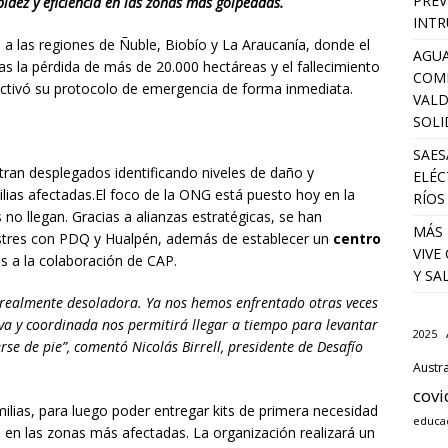
PREV
dez y eficiencia en las zonas más golpeadas.
INTR
 a las regiones de Ñuble, Biobío y La Araucanía, donde el
AGUA
s la pérdida de más de 20.000 hectáreas y el fallecimiento
COM
ctivó su protocolo de emergencia de forma inmediata.
VALD
SOLI
SAES
tran desplegados identificando niveles de daño y
ELÉC
ilias afectadas.El foco de la ONG está puesto hoy en la
RÍOS
 no llegan. Gracias a alianzas estratégicas, se han
MÁS 
stres con PDQ y Hualpén, además de establecer un
centro
VIVE
as a la colaboración de CAP.
Y SA
 realmente desoladora. Ya nos hemos enfrentado otras veces
tiva y coordinada nos permitirá llegar a tiempo para levantar
2025
se de pie”, comentó Nicolás Birrell, presidente de Desafío
Austra
covi
milias, para luego poder entregar kits de primera necesidad
educa
en las zonas más afectadas. La organización realizará un