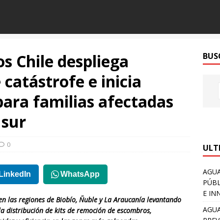
s Chile despliega
BUS
catástrofe e inicia
ara familias afectadas
 sur
0
ULT
AGUA
LinkedIn
WhatsApp
PÚBL
E IN
en las regiones de Biobío, Ñuble y La Araucanía levantando
AGUA
a distribución de kits de remoción de escombros,