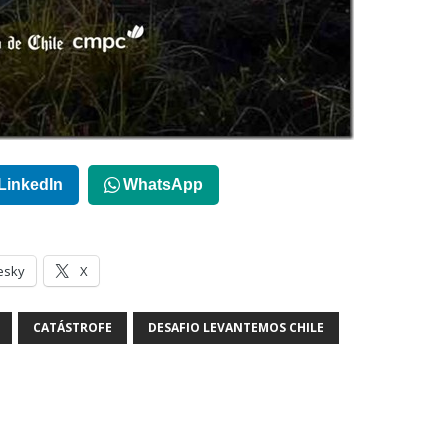
LinkedIn
WhatsApp
esky
X
CATÁSTROFE
DESAFIO LEVANTEMOS CHILE