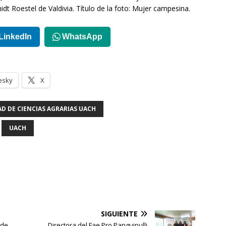
idt Roestel de Valdivia. Título de la foto: Mujer campesina.
LinkedIn
WhatsApp
esky
X
D DE CIENCIAS AGRARIAS UACH
UACH
SIGUIENTE
 de
Directora del Fae Pro Panguipulli