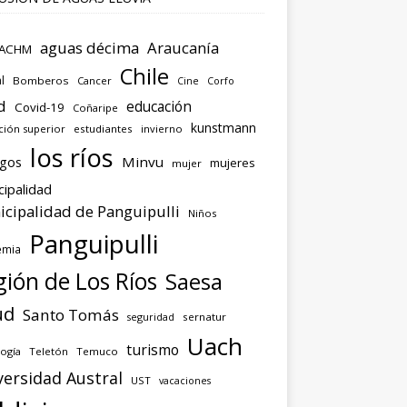
aguas décima
Araucanía
ACHM
Chile
l
Bomberos
Cancer
Corfo
Cine
d
educación
Covid-19
Coñaripe
kunstmann
ción superior
estudiantes
invierno
los ríos
agos
Minvu
mujeres
mujer
cipalidad
cipalidad de Panguipulli
Niños
Panguipulli
emia
ión de Los Ríos
Saesa
ud
Santo Tomás
seguridad
sernatur
Uach
turismo
ogía
Teletón
Temuco
versidad Austral
UST
vacaciones