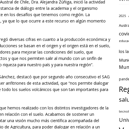
stral de Chile, Dra. Alejandra Zúñiga, inició la actividad
instancia de diálogo entre la academia y el organismo
nte en los desafíos que tenemos como región. La
2025
s, ya que lo que ocurre a este recurso en algún momento
Austra
covi
tregó diversas cifras en cuanto a la producción económica y
educa
ucciones se basan en el origen y el origen está en el suelo,
los l
gadores para mejorar las condiciones del suelo, que
tos y que nos permiten salir al mundo con un sinfín de
Muni
riqueza para nuestro país y para nuestra región”.
Muni
ge Sánchez, destacó que por segundo año consecutivo el SAG
pand
ser anfitriones de esta actividad, que “nos permite dialogar
Reg
re todo los suelos volcánicos que son tan importantes para
sal
 que hemos realizado con los distintos investigadores de la
tecnol
 en relación con el suelo. Acabamos de sostener un
Uni
ntar una visión mucho más científica acompañada del
o de Agricultura, para poder dialogar en relación a un