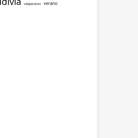
ldivia
verano
valparaiso