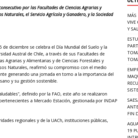
ULT
onsecutivo por las Facultades de Ciencias Agrarias y
os Naturales, el Servicio Agrícola y Ganadero, y la Sociedad
MÁS 
VIVE
Y SA
ESTU
PART
 de diciembre se celebra el Día Mundial del Suelo y la
TOMA
sidad Austral de Chile, a través de sus Facultades de
TOMÁ
as Agrarias y Alimentarias y de Ciencias Forestales y
sos Naturales, reafirmó su compromiso con el medio
EMPR
nte generando una jornada en torno a la importancia del
MAQU
sano y su gestión sostenible.
RECU
SIST
ludables”, definido por la FAO, este año se realizaron
SAES
s pertenecientes a Mercado Estación, gestionada por INDAP
ANTE
FIN 
idades regionales y de la UACh, instituciones públicas,
AGUA
19 P
INTR