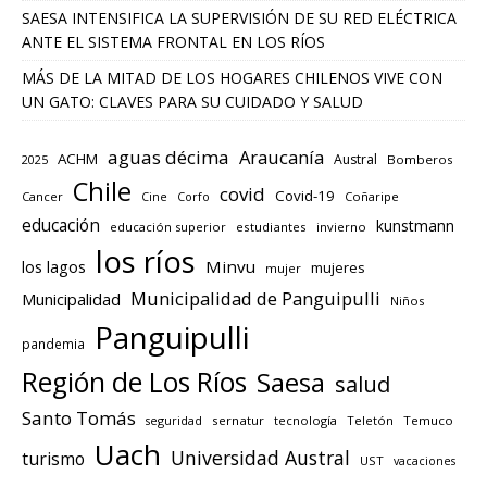
SAESA INTENSIFICA LA SUPERVISIÓN DE SU RED ELÉCTRICA
ANTE EL SISTEMA FRONTAL EN LOS RÍOS
MÁS DE LA MITAD DE LOS HOGARES CHILENOS VIVE CON
UN GATO: CLAVES PARA SU CUIDADO Y SALUD
aguas décima
Araucanía
ACHM
Austral
2025
Bomberos
Chile
covid
Covid-19
Cancer
Corfo
Coñaripe
Cine
educación
kunstmann
educación superior
estudiantes
invierno
los ríos
los lagos
Minvu
mujeres
mujer
Municipalidad de Panguipulli
Municipalidad
Niños
Panguipulli
pandemia
Región de Los Ríos
Saesa
salud
Santo Tomás
seguridad
sernatur
tecnología
Teletón
Temuco
Uach
Universidad Austral
turismo
UST
vacaciones