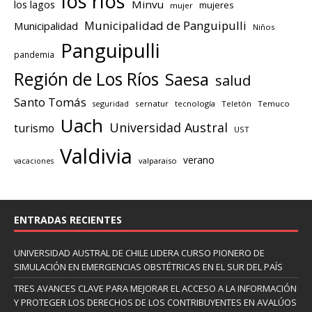
los ríos
los lagos
Minvu
mujeres
mujer
Municipalidad de Panguipulli
Municipalidad
Niños
Panguipulli
pandemia
Región de Los Ríos
Saesa
salud
Santo Tomás
seguridad
sernatur
tecnología
Teletón
Temuco
Uach
Universidad Austral
turismo
UST
Valdivia
verano
valparaiso
vacaciones
ENTRADAS RECIENTES
UNIVERSIDAD AUSTRAL DE CHILE LIDERA CURSO PIONERO DE
SIMULACIÓN EN EMERGENCIAS OBSTÉTRICAS EN EL SUR DEL PAÍS
TRES AVANCES CLAVE PARA MEJORAR EL ACCESO A LA INFORMACIÓN
Y PROTEGER LOS DERECHOS DE LOS CONTRIBUYENTES EN AVALÚOS