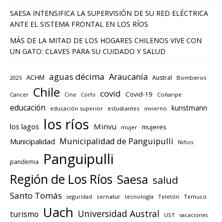
SAESA INTENSIFICA LA SUPERVISIÓN DE SU RED ELÉCTRICA
ANTE EL SISTEMA FRONTAL EN LOS RÍOS
MÁS DE LA MITAD DE LOS HOGARES CHILENOS VIVE CON
UN GATO: CLAVES PARA SU CUIDADO Y SALUD
aguas décima
Araucanía
ACHM
Austral
2025
Bomberos
Chile
covid
Covid-19
Cancer
Corfo
Coñaripe
Cine
educación
kunstmann
educación superior
estudiantes
invierno
los ríos
los lagos
Minvu
mujeres
mujer
Municipalidad de Panguipulli
Municipalidad
Niños
Panguipulli
pandemia
Región de Los Ríos
Saesa
salud
Santo Tomás
seguridad
sernatur
tecnología
Teletón
Temuco
Uach
Universidad Austral
turismo
UST
vacaciones