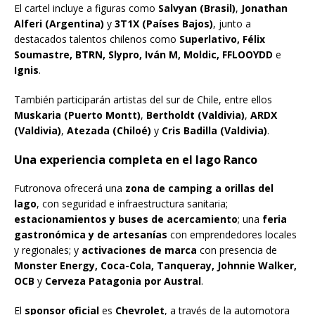
El cartel incluye a figuras como
Salvyan (Brasil)
,
Jonathan
Alferi (Argentina)
y
3T1X (Países Bajos)
, junto a
destacados talentos chilenos como
Superlativo, Félix
Soumastre, BTRN, Slypro, Iván M, Moldic, FFLOOYDD
e
Ignis
.
También participarán artistas del sur de Chile, entre ellos
Muskaria (Puerto Montt)
,
Bertholdt (Valdivia)
,
ARDX
(Valdivia)
,
Atezada (Chiloé)
y
Cris Badilla (Valdivia)
.
Una experiencia completa en el lago Ranco
Futronova ofrecerá una
zona de camping a orillas del
lago
, con seguridad e infraestructura sanitaria;
estacionamientos y buses de acercamiento
; una
feria
gastronómica y de artesanías
con emprendedores locales
y regionales; y
activaciones de marca
con presencia de
Monster Energy, Coca-Cola, Tanqueray, Johnnie Walker,
OCB
y
Cerveza Patagonia por Austral
.
El
sponsor oficial
es
Chevrolet
, a través de la automotora