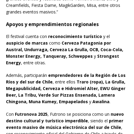
Creamfields, Fiesta Dame, MagikGarden, Misa, entre otros
grandes eventos masivos.”
Apoyos y emprendimientos regionales
El festival cuenta con
reconocimiento turístico
y el
auspicio de marcas
como
Cerveza Patagonia por
Austral, Undurraga, Cerveza La Grulla, OCB, Coca-Cola,
Monster Energy, Tanqueray, Schweppes
y
Strongest
Energy
, entre otras.
Además, participarán
emprendedores de la Región de Los
Ríos y del sur de Chile
, entre ellos
Traro (ropa), La Grulla,
Megapublicidad, Cerveza e Hidromiel Alter, EWU Ginger
Beer, La Tribu, Verde Sur Pizzas Ensenada, Lamera
Chingona, Muna Kumey, Empapelados
y
Awalina
.
Con
Futronova 2025
, Futrono se posiciona como un
nuevo
destino cultural y turístico imperdible
, siendo el
primer
evento masivo de música electrónica del sur de Chile
,
con reconocimiento oficial del Gobierno de Chile a través de