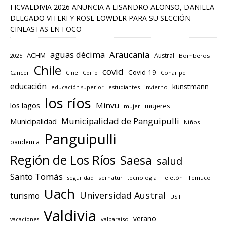
FICVALDIVIA 2026 ANUNCIA A LISANDRO ALONSO, DANIELA
DELGADO VITERI Y ROSE LOWDER PARA SU SECCIÓN
CINEASTAS EN FOCO
aguas décima
Araucanía
ACHM
Austral
2025
Bomberos
Chile
covid
Covid-19
Cancer
Corfo
Coñaripe
Cine
educación
kunstmann
educación superior
estudiantes
invierno
los ríos
los lagos
Minvu
mujeres
mujer
Municipalidad de Panguipulli
Municipalidad
Niños
Panguipulli
pandemia
Región de Los Ríos
Saesa
salud
Santo Tomás
seguridad
sernatur
tecnología
Teletón
Temuco
Uach
Universidad Austral
turismo
UST
Valdivia
verano
valparaiso
vacaciones