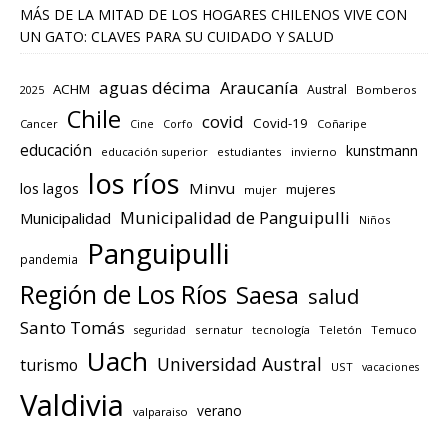
MÁS DE LA MITAD DE LOS HOGARES CHILENOS VIVE CON
UN GATO: CLAVES PARA SU CUIDADO Y SALUD
aguas décima
Araucanía
ACHM
Austral
2025
Bomberos
Chile
covid
Covid-19
Cancer
Corfo
Coñaripe
Cine
educación
kunstmann
educación superior
estudiantes
invierno
los ríos
los lagos
Minvu
mujeres
mujer
Municipalidad de Panguipulli
Municipalidad
Niños
Panguipulli
pandemia
Región de Los Ríos
Saesa
salud
Santo Tomás
seguridad
sernatur
tecnología
Teletón
Temuco
Uach
Universidad Austral
turismo
UST
vacaciones
Valdivia
verano
valparaiso