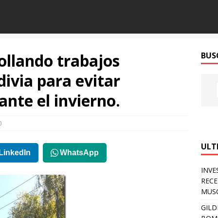
ollando trabajos
BUS
divia para evitar
ante el invierno.
0
ULT
LinkedIn
WhatsApp
INVE
RECE
MUSC
GILD