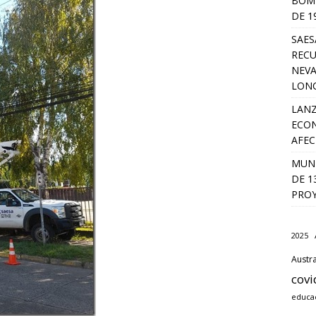
BOMB
DE 1
SAES
RECU
NEVA
LON
LANZ
ECON
AFEC
MUNI
DE 1
PROY
2025
Austra
covi
educa