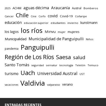
aguas décima
Araucanía
ACHM
Austral
2025
Bomberos
Chile
covid
Covid-19
Cancer
Corfo
Coñaripe
Cine
educación
kunstmann
educación superior
estudiantes
invierno
los ríos
los lagos
Minvu
mujeres
mujer
Municipalidad de Panguipulli
Municipalidad
Niños
Panguipulli
pandemia
Región de Los Ríos
Saesa
salud
Santo Tomás
seguridad
sernatur
tecnología
Teletón
Temuco
Uach
Universidad Austral
turismo
UST
Valdivia
verano
valparaiso
vacaciones
ENTRADAS RECIENTES