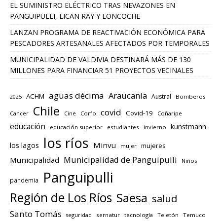
EL SUMINISTRO ELÉCTRICO TRAS NEVAZONES EN
PANGUIPULLI, LICAN RAY Y LONCOCHE
LANZAN PROGRAMA DE REACTIVACIÓN ECONÓMICA PARA
PESCADORES ARTESANALES AFECTADOS POR TEMPORALES
MUNICIPALIDAD DE VALDIVIA DESTINARÁ MÁS DE 130
MILLONES PARA FINANCIAR 51 PROYECTOS VECINALES
aguas décima
Araucanía
ACHM
Austral
2025
Bomberos
Chile
covid
Covid-19
Cancer
Corfo
Coñaripe
Cine
educación
kunstmann
educación superior
estudiantes
invierno
los ríos
los lagos
Minvu
mujeres
mujer
Municipalidad de Panguipulli
Municipalidad
Niños
Panguipulli
pandemia
Región de Los Ríos
Saesa
salud
Santo Tomás
seguridad
sernatur
tecnología
Teletón
Temuco