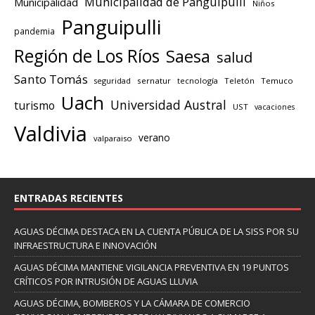
Municipalidad de Panguipulli
Municipalidad
Niños
Panguipulli
pandemia
Región de Los Ríos
Saesa
salud
Santo Tomás
seguridad
sernatur
tecnología
Teletón
Temuco
Uach
Universidad Austral
turismo
UST
vacaciones
Valdivia
verano
valparaiso
ENTRADAS RECIENTES
AGUAS DÉCIMA DESTACA EN LA CUENTA PÚBLICA DE LA SISS POR SU
INFRAESTRUCTURA E INNOVACIÓN
AGUAS DÉCIMA MANTIENE VIGILANCIA PREVENTIVA EN 19 PUNTOS
CRÍTICOS POR INTRUSIÓN DE AGUAS LLUVIA
AGUAS DÉCIMA, BOMBEROS Y LA CÁMARA DE COMERCIO