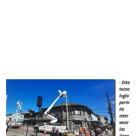
· Esta
tecno
logía
perm
ite
inter
venir
las
línea