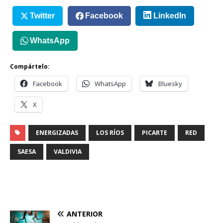
Twitter
Facebook
LinkedIn
WhatsApp
Compártelo:
Facebook
WhatsApp
Bluesky
X
ENERGIZADAS
LOS RÍOS
PICARTE
RED
SAESA
VALDIVIA
ANTERIOR