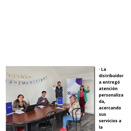
· La
distribuidor
a entregó
atención
personaliza
da,
acercando
sus
servicios a
la