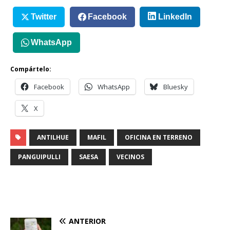
Twitter
Facebook
LinkedIn
WhatsApp
Compártelo:
Facebook
WhatsApp
Bluesky
X
ANTILHUE
MAFIL
OFICINA EN TERRENO
PANGUIPULLI
SAESA
VECINOS
ANTERIOR