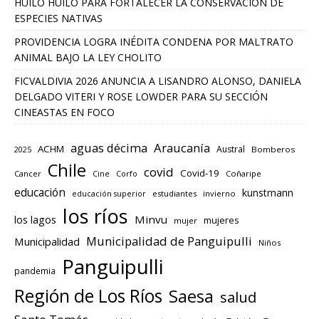
HUILO HUILO PARA FORTALECER LA CONSERVACIÓN DE
ESPECIES NATIVAS
PROVIDENCIA LOGRA INÉDITA CONDENA POR MALTRATO
ANIMAL BAJO LA LEY CHOLITO
FICVALDIVIA 2026 ANUNCIA A LISANDRO ALONSO, DANIELA
DELGADO VITERI Y ROSE LOWDER PARA SU SECCIÓN
CINEASTAS EN FOCO
aguas décima
Araucanía
ACHM
Austral
2025
Bomberos
Chile
covid
Covid-19
Cancer
Corfo
Coñaripe
Cine
educación
kunstmann
educación superior
estudiantes
invierno
los ríos
los lagos
Minvu
mujeres
mujer
Municipalidad de Panguipulli
Municipalidad
Niños
Panguipulli
pandemia
Región de Los Ríos
Saesa
salud