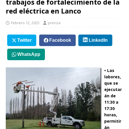
trabajos de fortalecimiento de la
red eléctrica en Lanco
Febrero 12, 2025
prensa
Twitter
Facebook
LinkedIn
WhatsApp
• Las
labores,
que se
ejecutar
án de
11:30 a
17:30
horas,
permitir
án