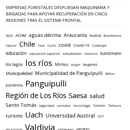
EMPRESAS FORESTALES DESPLIEGAN MAQUINARIA Y
BRIGADAS PARA APOYAR RECUPERACIÓN EN CINCO
REGIONES TRAS EL SISTEMA FRONTAL
aguas décima
Araucanía
ACHM
Austral
2025
Bomberos
Chile
covid
Covid-19
Cancer
Corfo
Coñaripe
Cine
educación
kunstmann
educación superior
estudiantes
invierno
los ríos
los lagos
Minvu
mujeres
mujer
Municipalidad de Panguipulli
Municipalidad
Niños
Panguipulli
pandemia
Región de Los Ríos
Saesa
salud
Santo Tomás
seguridad
sernatur
tecnología
Teletón
Temuco
Uach
Universidad Austral
turismo
UST
Valdivia
verano
valparaiso
vacaciones