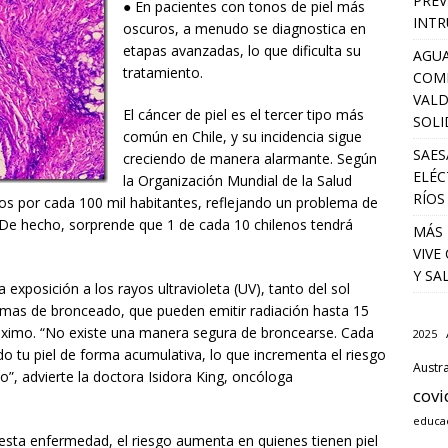
PREV
● En pacientes con tonos de piel más
INTR
oscuros, a menudo se diagnostica en
etapas avanzadas, lo que dificulta su
AGUA
tratamiento.
COM
VALD
El cáncer de piel es el tercer tipo más
SOLI
común en Chile, y su incidencia sigue
SAES
creciendo de manera alarmante. Según
ELÉC
la Organización Mundial de la Salud
RÍOS
s por cada 100 mil habitantes, reflejando un problema de
. De hecho, sorprende que 1 de cada 10 chilenos tendrá
MÁS 
VIVE
Y SA
a exposición a los rayos ultravioleta (UV), tanto del sol
camas de bronceado, que pueden emitir radiación hasta 15
áximo. “No existe una manera segura de broncearse. Cada
2025
 tu piel de forma acumulativa, lo que incrementa el riesgo
Austra
o”, advierte la doctora Isidora King, oncóloga
covi
educa
esta enfermedad, el riesgo aumenta en quienes tienen piel