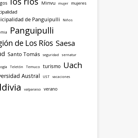
los ríos
agos
Minvu
mujeres
mujer
ipalidad
cipalidad de Panguipulli
Niños
Panguipulli
emia
ión de Los Ríos
Saesa
ud
Santo Tomás
seguridad
sernatur
Uach
turismo
ogía
Teletón
Temuco
ersidad Austral
UST
vacaciones
ldivia
verano
valparaiso