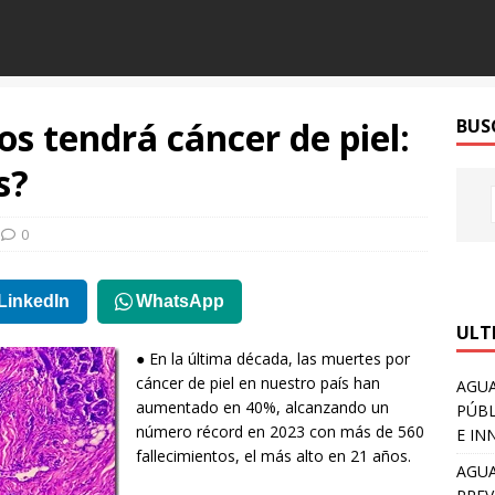
os tendrá cáncer de piel:
BUS
s?
0
LinkedIn
WhatsApp
ULT
● En la última década, las muertes por
cáncer de piel en nuestro país han
AGUA
aumentado en 40%, alcanzando un
PÚBL
número récord en 2023 con más de 560
E IN
fallecimientos, el más alto en 21 años.
AGUA