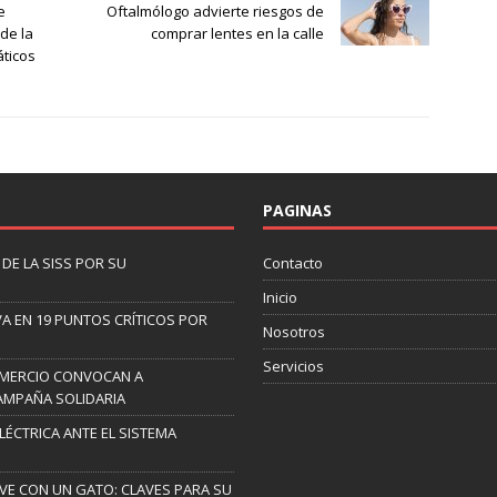
e
Oftalmólogo advierte riesgos de
de la
comprar lentes en la calle
áticos
PAGINAS
DE LA SISS POR SU
Contacto
Inicio
A EN 19 PUNTOS CRÍTICOS POR
Nosotros
Servicios
OMERCIO CONVOCAN A
AMPAÑA SOLIDARIA
ELÉCTRICA ANTE EL SISTEMA
IVE CON UN GATO: CLAVES PARA SU