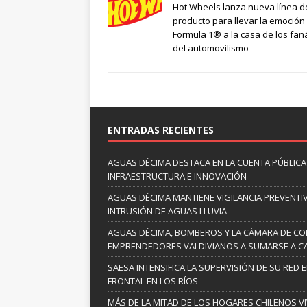
Hot Wheels lanza nueva línea d
producto para llevar la emoción 
Formula 1® a la casa de los fan
del automovilismo
ENTRADAS RECIENTES
AGUAS DÉCIMA DESTACA EN LA CUENTA PÚBLICA 
INFRAESTRUCTURA E INNOVACIÓN
AGUAS DÉCIMA MANTIENE VIGILANCIA PREVENTIV
INTRUSIÓN DE AGUAS LLUVIA
AGUAS DÉCIMA, BOMBEROS Y LA CÁMARA DE C
EMPRENDEDORES VALDIVIANOS A SUMARSE A C
SAESA INTENSIFICA LA SUPERVISIÓN DE SU RED 
FRONTAL EN LOS RÍOS
MÁS DE LA MITAD DE LOS HOGARES CHILENOS V