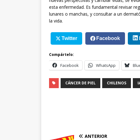
nuevas perspectivas y cambiar vidas, se evi
esta enfermedad. Es fundamental revisar regu
lunares o manchas, y consultar a un dermatól
la vida.
Twitter
Facebook
Compártelo:
Facebook
WhatsApp
Blu
CÁNCER DE PIEL
CHILENOS
I
ANTERIOR