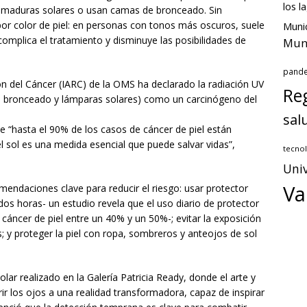
los l
uemaduras solares o usan camas de bronceado. Sin
por color de piel: en personas con tonos más oscuros, suele
Munic
omplica el tratamiento y disminuye las posibilidades de
Muni
pand
ión del Cáncer (IARC) de la OMS ha declarado la radiación UV
Reg
s de bronceado y lámparas solares) como un carcinógeno del
sal
 “hasta el 90% de los casos de cáncer de piel están
l sol es una medida esencial que puede salvar vidas”,
tecnol
Univ
Va
mendaciones clave para reducir el riesgo: usar protector
os horas- un estudio revela que el uso diario de protector
r cáncer de piel entre un 40% y un 50%-; evitar la exposición
as; y proteger la piel con ropa, sombreros y anteojos de sol
ar realizado en la Galería Patricia Ready, donde el arte y
rir los ojos a una realidad transformadora, capaz de inspirar