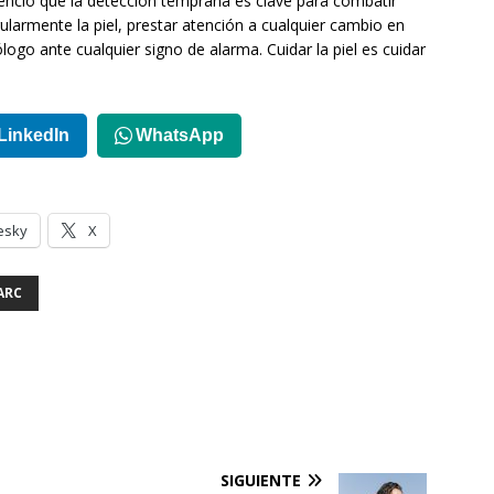
denció que la detección temprana es clave para combatir
larmente la piel, prestar atención a cualquier cambio en
ogo ante cualquier signo de alarma. Cuidar la piel es cuidar
LinkedIn
WhatsApp
esky
X
ARC
SIGUIENTE