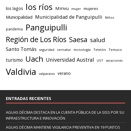
los ríos
los lagos
Minvu
mujeres
mujer
Municipalidad de Panguipulli
Municipalidad
Niños
Panguipulli
pandemia
Región de Los Ríos
Saesa
salud
Santo Tomás
seguridad
sernatur
tecnología
Teletón
Temuco
Uach
Universidad Austral
turismo
UST
vacaciones
Valdivia
verano
valparaiso
ENTRADAS RECIENTES
AGUAS DÉCIMA DESTACA EN LA CUENTA PÚBLICA DE LA SISS POR SU
INFRAESTRUCTURA E INNOVACIÓN
AGUAS DÉCIMA MANTIENE VIGILANCIA PREVENTIVA EN 19 PUNTOS