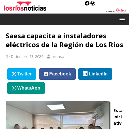
Saesa capacita a instaladores
eléctricos de la Región de Los Ríos
Diciembre 23, 2024
prensa
Twitter
Facebook
LinkedIn
WhatsApp
·
Esta
inici
ativ