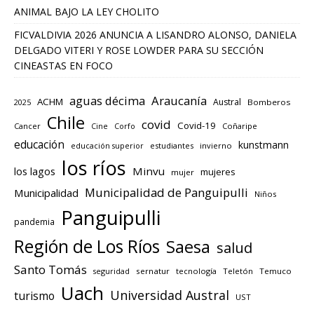
ANIMAL BAJO LA LEY CHOLITO
FICVALDIVIA 2026 ANUNCIA A LISANDRO ALONSO, DANIELA
DELGADO VITERI Y ROSE LOWDER PARA SU SECCIÓN
CINEASTAS EN FOCO
aguas décima
Araucanía
ACHM
Austral
2025
Bomberos
Chile
covid
Covid-19
Cancer
Corfo
Coñaripe
Cine
educación
kunstmann
educación superior
estudiantes
invierno
los ríos
los lagos
Minvu
mujeres
mujer
Municipalidad de Panguipulli
Municipalidad
Niños
Panguipulli
pandemia
Región de Los Ríos
Saesa
salud
Santo Tomás
seguridad
sernatur
tecnología
Teletón
Temuco
Uach
Universidad Austral
turismo
UST