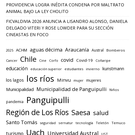
PROVIDENCIA LOGRA INÉDITA CONDENA POR MALTRATO
ANIMAL BAJO LA LEY CHOLITO
FICVALDIVIA 2026 ANUNCIA A LISANDRO ALONSO, DANIELA
DELGADO VITERI Y ROSE LOWDER PARA SU SECCIÓN
CINEASTAS EN FOCO
aguas décima
Araucanía
ACHM
Austral
2025
Bomberos
Chile
covid
Covid-19
Cancer
Corfo
Coñaripe
Cine
educación
kunstmann
educación superior
estudiantes
invierno
los ríos
los lagos
Minvu
mujeres
mujer
Municipalidad de Panguipulli
Municipalidad
Niños
Panguipulli
pandemia
Región de Los Ríos
Saesa
salud
Santo Tomás
seguridad
sernatur
tecnología
Teletón
Temuco
Uach
Universidad Austral
turismo
UST