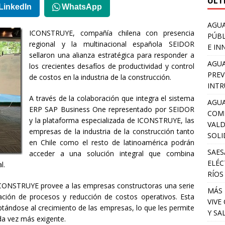
ULT
LinkedIn
WhatsApp
AGUA
ICONSTRUYE, compañía chilena con presencia
PÚBL
regional y la multinacional española SEIDOR
E IN
sellaron una alianza estratégica para responder a
AGUA
los crecientes desafíos de productividad y control
PREV
de costos en la industria de la construcción.
INTR
A través de la colaboración que integra el sistema
AGUA
ERP SAP Business One representado por SEIDOR
COM
y la plataforma especializada de ICONSTRUYE, las
VALD
empresas de la industria de la construcción tanto
SOLI
en Chile como el resto de latinoamérica podrán
SAES
acceder a una solución integral que combina
ELÉC
l.
RÍOS
CONSTRUYE provee a las empresas constructoras una serie
MÁS 
ación de procesos y reducción de costos operativos. Esta
VIVE
aptándose al crecimiento de las empresas, lo que les permite
Y SA
a vez más exigente.