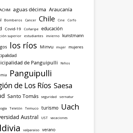
aguas décima
Araucanía
ACHM
Chile
l
Bomberos
Cancer
Corfo
Cine
d
educación
Covid-19
Coñaripe
kunstmann
ción superior
estudiantes
invierno
los ríos
agos
Minvu
mujeres
mujer
ipalidad
cipalidad de Panguipulli
Niños
Panguipulli
emia
ión de Los Ríos
Saesa
ud
Santo Tomás
seguridad
sernatur
Uach
turismo
ogía
Teletón
Temuco
ersidad Austral
UST
vacaciones
ldivia
verano
valparaiso