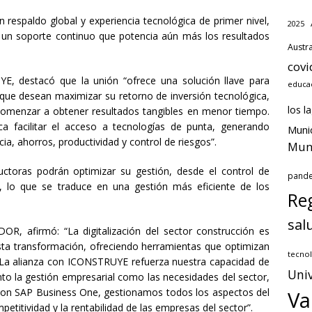
 respaldo global y experiencia tecnológica de primer nivel,
2025
 un soporte continuo que potencia aún más los resultados
Austra
covi
YE, destacó que la unión “ofrece una solución llave para
educa
 que desean maximizar su retorno de inversión tecnológica,
los l
y comenzar a obtener resultados tangibles en menor tiempo.
a facilitar el acceso a tecnologías de punta, generando
Munic
ia, ahorros, productividad y control de riesgos”.
Muni
uctoras podrán optimizar su gestión, desde el control de
pand
a, lo que se traduce en una gestión más eficiente de los
Reg
sal
OR, afirmó: “La digitalización del sector construcción es
esta transformación, ofreciendo herramientas que optimizan
tecnol
 La alianza con ICONSTRUYE refuerza nuestra capacidad de
Univ
nto la gestión empresarial como las necesidades del sector,
. Con SAP Business One, gestionamos todos los aspectos del
Va
etitividad y la rentabilidad de las empresas del sector”.