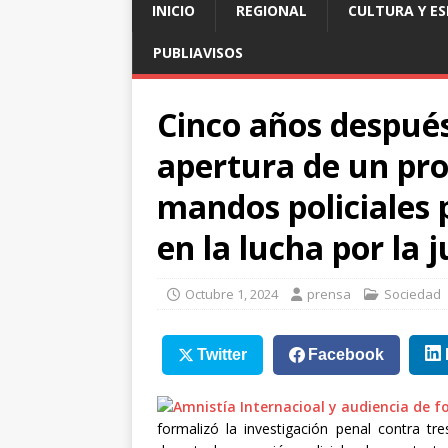
INICIO
REGIONAL
CULTURA Y E
PUBLIAVISOS
Cinco años después 
apertura de un pro
mandos policiales 
en la lucha por la j
Octubre 1, 2024
prensa
Sociedad
Twitter
Facebook
formalizó la investigación penal contra t