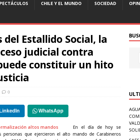
SPECTÁCULOS
CHILE Y EL MUNDO
SOCIEDAD
OPIN
del Estallido Social, la
BUS
ceso judicial contra
puede constituir un hito
usticia
0
ULT
AGUA
LinkedIn
WhatsApp
COM
VALD
En el día de hoy se
SOLI
res personas que ejercieron el alto mando de Carabineros