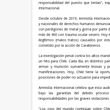
responsabilidad del puesto que tenían”, ex
Internacional.
Desde octubre de 2019, Amnistía Internacio
y nacionales de derechos humanos denunciar
con perdigones de metal y goma por parte d
más de 400 con trauma ocular severo. Hoy e
ilegítimos (malos tratos) causados por est
cometido por la acción de Carabineros.
La investigación penal contra los altos mando
un hito para Chile. Cada día, en distintos p
armas y munición sumamente lesivas y pro
manifestaciones. Hoy, Chile tiene la oport
posiciones de poder no actuaron para impedir
Amnistía Internacional celebra que esta audie
bajo las garantías del debido proceso
responsabilidades por las graves violacione
“Los ojos del mundo continúan sobre Chi