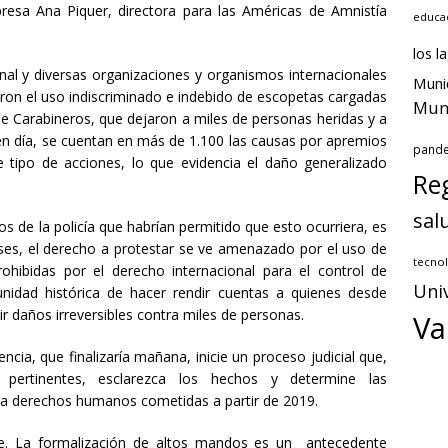
presa Ana Piquer, directora para las Américas de Amnistía
educa
los l
nal y diversas organizaciones y organismos internacionales
Muni
on el uso indiscriminado e indebido de escopetas cargadas
Muni
e Carabineros, que dejaron a miles de personas heridas y a
n día, se cuentan en más de 1.100 las causas por apremios
pand
e tipo de acciones, lo que evidencia el daño generalizado
Reg
sal
s de la policía que habrían permitido que esto ocurriera, es
aíses, el derecho a protestar se ve amenazado por el uso de
tecnol
hibidas por el derecho internacional para el control de
Uni
unidad histórica de hacer rendir cuentas a quienes desde
 daños irreversibles contra miles de personas.
Va
ncia, que finalizaría mañana, inicie un proceso judicial que,
 pertinentes, esclarezca los hechos y determine las
s a derechos humanos cometidas a partir de 2019.
le. La formalización de altos mandos es un antecedente