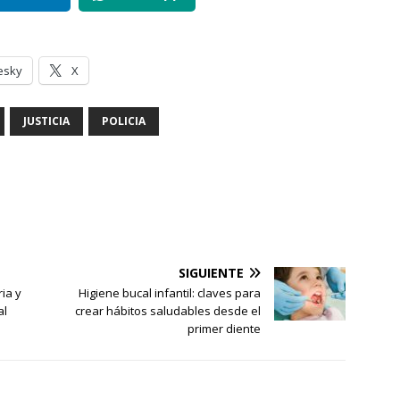
esky
X
JUSTICIA
POLICIA
SIGUIENTE
ia y
Higiene bucal infantil: claves para
al
crear hábitos saludables desde el
primer diente