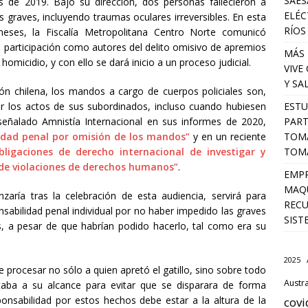
SAES
tas de 2019. Bajo su dirección, dos personas fallecieron a
ELÉC
s graves, incluyendo traumas oculares irreversibles. En esta
RÍOS
ses, la Fiscalía Metropolitana Centro Norte comunicó
e participación como autores del delito omisivo de apremios
MÁS 
homicidio, y con ello se dará inicio a un proceso judicial.
VIVE
Y SA
ción chilena, los mandos a cargo de cuerpos policiales son,
por los actos de sus subordinados, incluso cuando hubiesen
ESTU
 señalado Amnistía Internacional en sus informes de 2020,
PART
idad penal por omisión de los mandos”
y en un reciente
TOMA
bligaciones de derecho internacional de investigar y
TOMÁ
 de violaciones de derechos humanos”
.
EMPR
MAQU
nzaría tras la celebración de esta audiencia, servirá para
RECU
nsabilidad penal individual por no haber impedido las graves
SIST
, a pesar de que habrían podido hacerlo, tal como era su
2025
 procesar no sólo a quien apretó el gatillo, sino sobre todo
Austra
taba a su alcance para evitar que se disparara de forma
ponsabilidad por estos hechos debe estar a la altura de la
covi