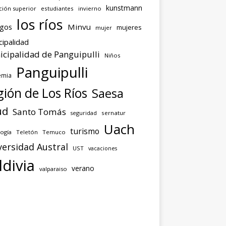
kunstmann
ción superior
estudiantes
invierno
los ríos
agos
Minvu
mujeres
mujer
cipalidad
cipalidad de Panguipulli
Niños
Panguipulli
emia
ión de Los Ríos
Saesa
ud
Santo Tomás
seguridad
sernatur
Uach
turismo
ogía
Teletón
Temuco
versidad Austral
UST
vacaciones
ldivia
verano
valparaiso