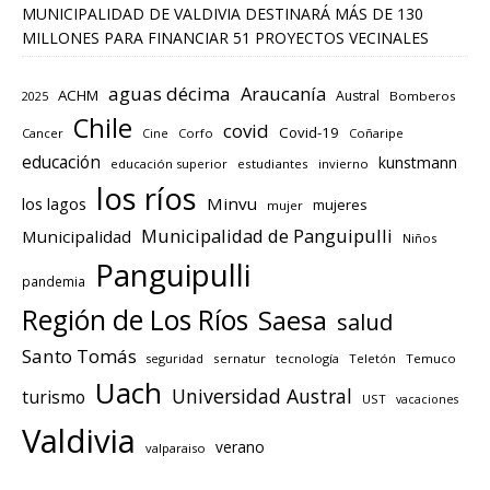
MUNICIPALIDAD DE VALDIVIA DESTINARÁ MÁS DE 130
MILLONES PARA FINANCIAR 51 PROYECTOS VECINALES
aguas décima
Araucanía
ACHM
Austral
2025
Bomberos
Chile
covid
Covid-19
Cancer
Corfo
Coñaripe
Cine
educación
kunstmann
educación superior
estudiantes
invierno
los ríos
los lagos
Minvu
mujeres
mujer
Municipalidad de Panguipulli
Municipalidad
Niños
Panguipulli
pandemia
Región de Los Ríos
Saesa
salud
Santo Tomás
seguridad
sernatur
tecnología
Teletón
Temuco
Uach
Universidad Austral
turismo
UST
vacaciones
Valdivia
verano
valparaiso