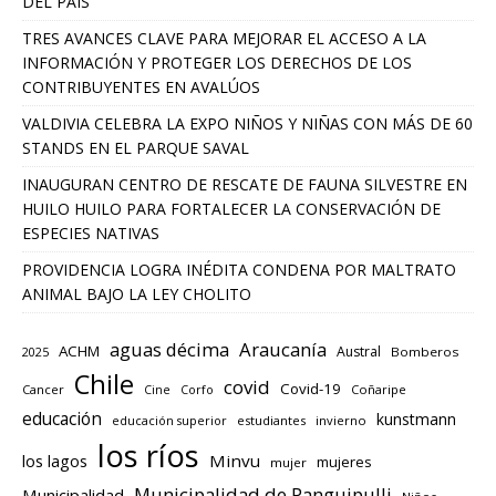
DEL PAÍS
TRES AVANCES CLAVE PARA MEJORAR EL ACCESO A LA
INFORMACIÓN Y PROTEGER LOS DERECHOS DE LOS
CONTRIBUYENTES EN AVALÚOS
VALDIVIA CELEBRA LA EXPO NIÑOS Y NIÑAS CON MÁS DE 60
STANDS EN EL PARQUE SAVAL
INAUGURAN CENTRO DE RESCATE DE FAUNA SILVESTRE EN
HUILO HUILO PARA FORTALECER LA CONSERVACIÓN DE
ESPECIES NATIVAS
PROVIDENCIA LOGRA INÉDITA CONDENA POR MALTRATO
ANIMAL BAJO LA LEY CHOLITO
aguas décima
Araucanía
ACHM
Austral
2025
Bomberos
Chile
covid
Covid-19
Cancer
Corfo
Coñaripe
Cine
educación
kunstmann
educación superior
estudiantes
invierno
los ríos
los lagos
Minvu
mujeres
mujer
Municipalidad de Panguipulli
Municipalidad