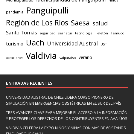
Niños
Panguipulli
pandemia
Región de Los Ríos
Saesa
salud
Santo Tomás
seguridad
sernatur
tecnología
Teletón
Temuco
Uach
Universidad Austral
turismo
UST
Valdivia
verano
valparaiso
vacaciones
ENTRADAS RECIENTES
UNIVERSIDAD AUSTRAL DE CHILE LIDERA CURSO PIONERO DE
SIMULACIÓN EN EMERGENCIAS OBSTÉTRICAS EN EL SUR DEL PAÍS
TRES AVANCES CLAVE PARA MEJORAR EL ACCESO A LA INFORMACIÓN
Y PROTEGER LOS DERECHOS DE LOS CONTRIBUYENTES EN AVALÚOS
VALDIVIA CELEBRA LA EXPO NIÑOS Y NIÑAS CON MÁS DE 60 STANDS
EN EL PARQUE SAVAL