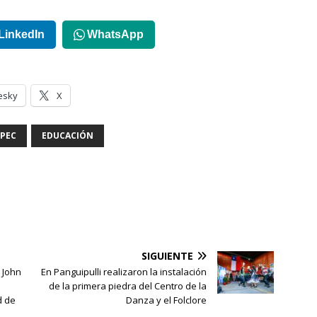
LinkedIn
WhatsApp
esky
X
PEC
EDUCACIÓN
SIGUIENTE
e John
En Panguipulli realizaron la instalación
de la primera piedra del Centro de la
d de
Danza y el Folclore