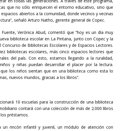
erar en todas las generaciones. A través de este programa,
ecas que no sólo enriquecen el entorno educativo, sino que
n espacios abiertos a la comunidad, donde vecinos y vecinas
lectura”, señaló Arturo Natho, gerente general de Copec.
a Fuente, Verónica Abud, comentó que “hoy es un día muy
eva biblioteca escolar en La Pintana, junto con Copec y la
 Concurso de Bibliotecas Escolares y de Espacios Lectores.
ez bibliotecas escolares, más cinco espacios lectores que
rales del país. Con esto, estamos llegando a la ruralidad,
os y niñas puedan desarrollar el placer por la lectura.
que los niños sientan que en una biblioteca como esta lo
as, nuevos mundos, gracias a los libros”.
cionará 10 escuelas para la construcción de una biblioteca
iliario contará con una colección de más de 2.000 libros
r los préstamos.
ra un rincón infantil y juvenil, un módulo de atención con