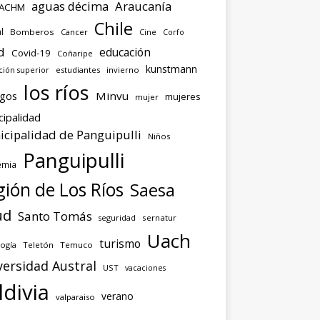
aguas décima
Araucanía
ACHM
Chile
l
Bomberos
Cancer
Corfo
Cine
d
educación
Covid-19
Coñaripe
kunstmann
ión superior
estudiantes
invierno
los ríos
agos
Minvu
mujeres
mujer
cipalidad
cipalidad de Panguipulli
Niños
Panguipulli
emia
ión de Los Ríos
Saesa
ud
Santo Tomás
seguridad
sernatur
Uach
turismo
ogía
Teletón
Temuco
versidad Austral
UST
vacaciones
ldivia
verano
valparaiso