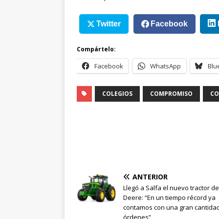
Twitter
Facebook
Compártelo:
Facebook
WhatsApp
Blu
COLEGIOS
COMPROMISO
CO
ANTERIOR
Llegó a Salfa el nuevo tractor d
Deere: “En un tiempo récord ya
contamos con una gran cantida
órdenes”