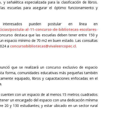
, y señalética especializada para la clasificación de libros.
 las escuelas para asegurar el óptimo funcionamiento y
 interesados pueden postular en línea en
ticias/postula-al-11-concurso-de-bibliotecas-escolares-
 concurso destaca que las escuelas deben tener entre 150 y
y un espacio mínimo de 70 m2 en buen estado. Las consultas
2024 a
concursobibliotecas@vivaleercopec.cl
.
nunció que se realizará un concurso exclusivo de espacio
e esta forma, comunidades educativas más pequeñas también
amente equipado, libros y capacitaciones enfocadas en el
a.
as cuenten con un espacio de al menos 15 metros cuadrados
; tener un encargado del espacio con una dedicación mínima
e 20 y 130 estudiantes; y estar ubicado en un sector rural