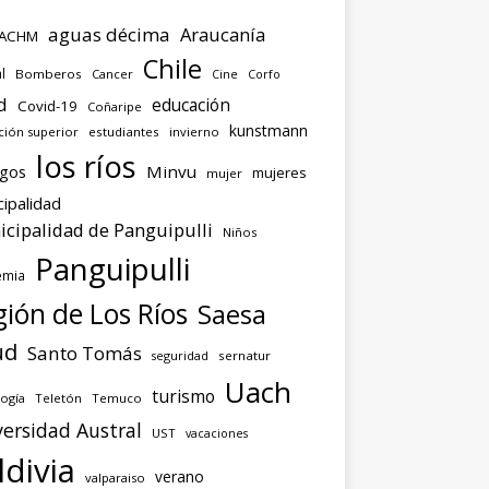
aguas décima
Araucanía
ACHM
Chile
l
Bomberos
Cancer
Corfo
Cine
d
educación
Covid-19
Coñaripe
kunstmann
ción superior
estudiantes
invierno
los ríos
agos
Minvu
mujeres
mujer
ipalidad
cipalidad de Panguipulli
Niños
Panguipulli
emia
ión de Los Ríos
Saesa
ud
Santo Tomás
seguridad
sernatur
Uach
turismo
ogía
Teletón
Temuco
ersidad Austral
UST
vacaciones
ldivia
verano
valparaiso