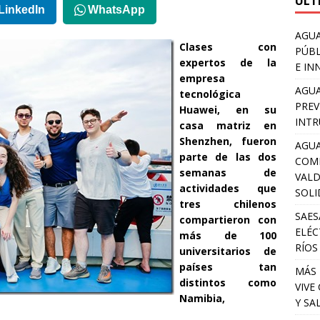
ULT
LinkedIn
WhatsApp
AGUA
Clases con
PÚBL
expertos de la
E IN
empresa
AGUA
tecnológica
PREV
Huawei, en su
INTR
casa matriz en
Shenzhen, fueron
AGUA
parte de las dos
COM
semanas de
VALD
actividades que
SOLI
tres chilenos
SAES
compartieron con
ELÉC
más de 100
RÍOS
universitarios de
países tan
MÁS 
distintos como
VIVE
Namibia,
Y SA