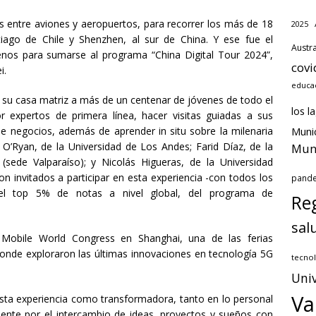
as entre aviones y aeropuertos, para recorrer los más de 18
2025
tiago de Chile y Shenzhen, al sur de China. Y ese fue el
Austra
ilenos para sumarse al programa “China Digital Tour 2024”,
covi
i.
educa
n su casa matriz a más de un centenar de jóvenes de todo el
los l
r expertos de primera línea, hacer visitas guiadas a sus
de negocios, además de aprender in situ sobre la milenaria
Munic
ra O’Ryan, de la Universidad de Los Andes; Farid Díaz, de la
Muni
(sede Valparaíso); y Nicolás Higueras, de la Universidad
ron invitados a participar en esta experiencia -con todos los
pand
 del top 5% de notas a nivel global, del programa de
Reg
sal
l Mobile World Congress en Shanghai, una de las ferias
nde exploraron las últimas innovaciones en tecnología 5G
tecnol
Univ
Va
r esta experiencia como transformadora, tanto en lo personal
ente por el intercambio de ideas, proyectos y sueños con