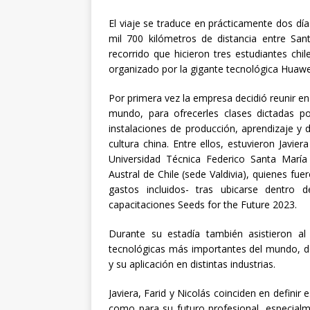
El viaje se traduce en prácticamente dos dí
mil 700 kilómetros de distancia entre San
recorrido que hicieron tres estudiantes ch
organizado por la gigante tecnológica Huawe
Por primera vez la empresa decidió reunir e
mundo, para ofrecerles clases dictadas po
instalaciones de producción, aprendizaje y 
cultura china. Entre ellos, estuvieron Javie
Universidad Técnica Federico Santa María 
Austral de Chile (sede Valdivia), quienes fue
gastos incluidos- tras ubicarse dentro
capacitaciones Seeds for the Future 2023.
Durante su estadía también asistieron a
tecnológicas más importantes del mundo, do
y su aplicación en distintas industrias.
Javiera, Farid y Nicolás coinciden en defini
como para su futuro profesional, especialm