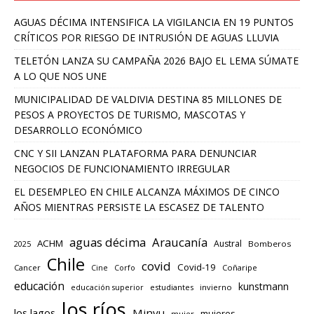
AGUAS DÉCIMA INTENSIFICA LA VIGILANCIA EN 19 PUNTOS
CRÍTICOS POR RIESGO DE INTRUSIÓN DE AGUAS LLUVIA
TELETÓN LANZA SU CAMPAÑA 2026 BAJO EL LEMA SÚMATE
A LO QUE NOS UNE
MUNICIPALIDAD DE VALDIVIA DESTINA 85 MILLONES DE
PESOS A PROYECTOS DE TURISMO, MASCOTAS Y
DESARROLLO ECONÓMICO
CNC Y SII LANZAN PLATAFORMA PARA DENUNCIAR
NEGOCIOS DE FUNCIONAMIENTO IRREGULAR
EL DESEMPLEO EN CHILE ALCANZA MÁXIMOS DE CINCO
AÑOS MIENTRAS PERSISTE LA ESCASEZ DE TALENTO
aguas décima
Araucanía
ACHM
Austral
2025
Bomberos
Chile
covid
Covid-19
Cancer
Corfo
Coñaripe
Cine
educación
kunstmann
educación superior
estudiantes
invierno
los ríos
los lagos
Minvu
mujeres
mujer