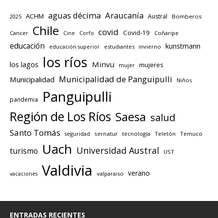
aguas décima
Araucanía
ACHM
Austral
2025
Bomberos
Chile
covid
Covid-19
Cancer
Corfo
Coñaripe
Cine
educación
kunstmann
educación superior
estudiantes
invierno
los ríos
los lagos
Minvu
mujeres
mujer
Municipalidad de Panguipulli
Municipalidad
Niños
Panguipulli
pandemia
Región de Los Ríos
Saesa
salud
Santo Tomás
seguridad
sernatur
tecnología
Teletón
Temuco
Uach
Universidad Austral
turismo
UST
Valdivia
verano
valparaiso
vacaciones
ENTRADAS RECIENTES