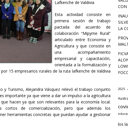
VALD
Lafkenche de Valdivia
CON 
Esta actividad consiste en
INAU
primera sesión de trabajo
SILV
pactada del acuerdo de
LA C
colaboración “Mipyme Rural”
PROV
articulado entre Economia y
MALT
Agricultura y que consiste en
una acompañamiento
FICV
empresarial y capacitación,
ALON
orientada a la formalización y
LOWD
 por 15 empresarios rurales de la ruta lafkenche de Valdivia
FOC
 y Turismo, Alejandra Vásquez relevó el trabajo conjunto
2025
 es importante ya que viene a dar un impulso a la agricultura
Austra
jo que hacen ya que son relevantes para la economía local.
covi
os cortos de comercialización, pero que además los
educac
er herramientas concretas que puedan ayudar a gestionar
los l