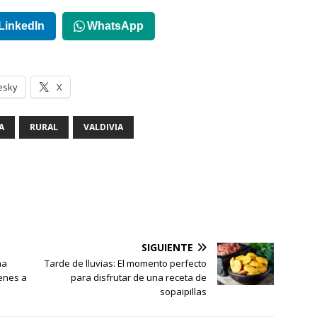
LinkedIn
WhatsApp
esky
X
A
RURAL
VALDIVIA
SIGUIENTE
ma
Tarde de lluvias: El momento perfecto
venes a
para disfrutar de una receta de
sopaipillas