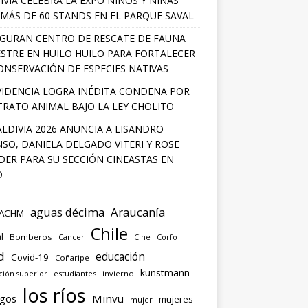
IVIA CELEBRA LA EXPO NIÑOS Y NIÑAS
MÁS DE 60 STANDS EN EL PARQUE SAVAL
GURAN CENTRO DE RESCATE DE FAUNA
ESTRE EN HUILO HUILO PARA FORTALECER
ONSERVACIÓN DE ESPECIES NATIVAS
IDENCIA LOGRA INÉDITA CONDENA POR
RATO ANIMAL BAJO LA LEY CHOLITO
ALDIVIA 2026 ANUNCIA A LISANDRO
SO, DANIELA DELGADO VITERI Y ROSE
ER PARA SU SECCIÓN CINEASTAS EN
O
aguas décima
Araucanía
ACHM
Chile
l
Bomberos
Cancer
Corfo
Cine
d
educación
Covid-19
Coñaripe
kunstmann
ión superior
estudiantes
invierno
los ríos
agos
Minvu
mujeres
mujer