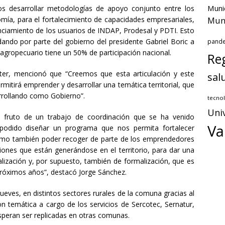
Muni
os desarrollar metodologías de apoyo conjunto entre los
nomía, para el fortalecimiento de capacidades empresariales,
Muni
anciamiento de los usuarios de INDAP, Prodesal y PDTI. Esto
ando por parte del gobierno del presidente Gabriel Boric a
pand
oagropecuario tiene un 50% de participación nacional.
Reg
ater, mencionó que “Creemos que esta articulación y este
sal
itirá emprender y desarrollar una temática territorial, que
rrollando como Gobierno”.
tecnol
Uni
es fruto de un trabajo de coordinación que se ha venido
Va
podido diseñar un programa que nos permita fortalecer
como también poder recoger de parte de los emprendedores
iones que están generándose en el territorio, para dar una
lización y, por supuesto, también de formalización, que es
róximos años”, destacó Jorge Sánchez.
ueves, en distintos sectores rurales de la comuna gracias al
on temática a cargo de los servicios de Sercotec, Sernatur,
speran ser replicadas en otras comunas.