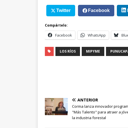
Twitter
Facebook
Compártelo:
Facebook
WhatsApp
Blu
LOS RÍOS
MIPYME
PUNUCAP
ANTERIOR
Corma lanza innovador progra
"Más Talento" para atraer a jó
la industria forestal