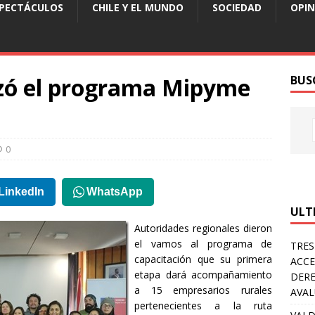
SPECTÁCULOS
CHILE Y EL MUNDO
SOCIEDAD
OPIN
zó el programa Mipyme
BUS
0
LinkedIn
WhatsApp
ULT
Autoridades regionales dieron
el vamos al programa de
TRES
capacitación que su primera
ACCE
etapa dará acompañamiento
DERE
a 15 empresarios rurales
AVA
pertenecientes a la ruta