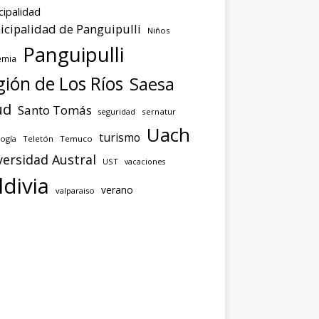
cipalidad
cipalidad de Panguipulli
Niños
Panguipulli
emia
ión de Los Ríos
Saesa
ud
Santo Tomás
seguridad
sernatur
Uach
turismo
ogía
Teletón
Temuco
versidad Austral
UST
vacaciones
ldivia
verano
valparaiso