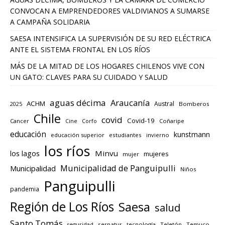
CONVOCAN A EMPRENDEDORES VALDIVIANOS A SUMARSE
A CAMPAÑA SOLIDARIA
SAESA INTENSIFICA LA SUPERVISIÓN DE SU RED ELÉCTRICA
ANTE EL SISTEMA FRONTAL EN LOS RÍOS
MÁS DE LA MITAD DE LOS HOGARES CHILENOS VIVE CON
UN GATO: CLAVES PARA SU CUIDADO Y SALUD
aguas décima
Araucanía
ACHM
Austral
2025
Bomberos
Chile
covid
Covid-19
Cancer
Corfo
Coñaripe
Cine
educación
kunstmann
educación superior
estudiantes
invierno
los ríos
los lagos
Minvu
mujeres
mujer
Municipalidad de Panguipulli
Municipalidad
Niños
Panguipulli
pandemia
Región de Los Ríos
Saesa
salud
Santo Tomás
seguridad
sernatur
tecnología
Teletón
Temuco