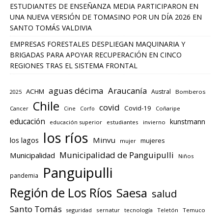
ESTUDIANTES DE ENSEÑANZA MEDIA PARTICIPARON EN
UNA NUEVA VERSIÓN DE TOMASINO POR UN DÍA 2026 EN
SANTO TOMÁS VALDIVIA
EMPRESAS FORESTALES DESPLIEGAN MAQUINARIA Y
BRIGADAS PARA APOYAR RECUPERACIÓN EN CINCO
REGIONES TRAS EL SISTEMA FRONTAL
aguas décima
Araucanía
ACHM
Austral
2025
Bomberos
Chile
covid
Covid-19
Cancer
Corfo
Coñaripe
Cine
educación
kunstmann
educación superior
estudiantes
invierno
los ríos
los lagos
Minvu
mujeres
mujer
Municipalidad de Panguipulli
Municipalidad
Niños
Panguipulli
pandemia
Región de Los Ríos
Saesa
salud
Santo Tomás
seguridad
sernatur
tecnología
Teletón
Temuco