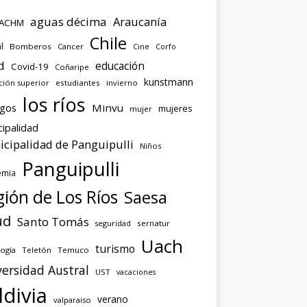
aguas décima
Araucanía
ACHM
Chile
l
Bomberos
Cancer
Corfo
Cine
d
educación
Covid-19
Coñaripe
kunstmann
ción superior
estudiantes
invierno
los ríos
agos
Minvu
mujeres
mujer
ipalidad
cipalidad de Panguipulli
Niños
Panguipulli
emia
ión de Los Ríos
Saesa
ud
Santo Tomás
seguridad
sernatur
Uach
turismo
ogía
Teletón
Temuco
ersidad Austral
UST
vacaciones
ldivia
verano
valparaiso