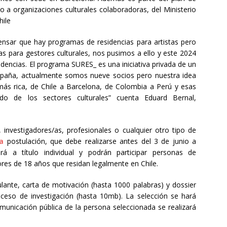
 a organizaciones culturales colaboradoras, del Ministerio
hile
sar que hay programas de residencias para artistas pero
s para gestores culturales, nos pusimos a ello y este 2024
dencias. El programa SURES_ es una iniciativa privada de un
spaña, actualmente somos nueve socios pero nuestra idea
más rica, de Chile a Barcelona, de Colombia a Perú y esas
ido de los sectores culturales” cuenta Eduard Bernal,
, investigadores/as, profesionales o cualquier otro tipo de
la
postulación, que debe realizarse antes del 3 de junio a
erá a título individual y podrán participar personas de
ores de 18 años que residan legalmente en Chile.
tulante, carta de motivación (hasta 1000 palabras) y dossier
ceso de investigación (hasta 10mb). La selección se hará
omunicación pública de la persona seleccionada se realizará