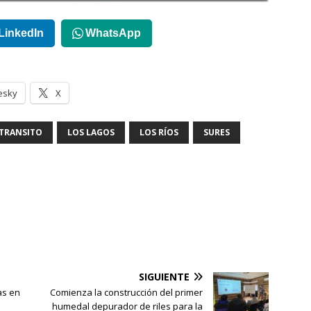
LinkedIn
WhatsApp
esky
X
 TRANSITO
LOS LAGOS
LOS RÍOS
SURES
SIGUIENTE
as en
Comienza la construcción del primer
humedal depurador de riles para la