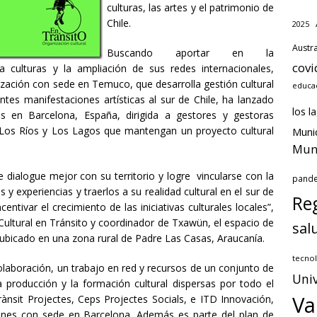
culturas, las artes y el patrimonio de
Chile.
2025
Austra
Buscando aportar en la
covi
a culturas y la ampliación de sus redes internacionales,
ización con sede en Temuco, que desarrolla gestión cultural
educa
ntes manifestaciones artísticas al sur de Chile, ha lanzado
los l
s en Barcelona, España, dirigida a gestores y gestoras
, Los Ríos y Los Lagos que mantengan un proyecto cultural
Munic
Muni
 dialogue mejor con su territorio y logre vincularse con la
pand
 y experiencias y traerlos a su realidad cultural en el sur de
Reg
entivar el crecimiento de las iniciativas culturales locales”,
 Cultural en Tránsito y coordinador de Txawün, el espacio de
sal
 ubicado en una zona rural de Padre Las Casas, Araucanía.
tecnol
olaboración, un trabajo en red y recursos de un conjunto de
Univ
a producción y la formación cultural dispersas por todo el
Va
rànsit Projectes, Ceps Projectes Socials, e ITD Innovación,
iones con sede en Barcelona. Además es parte del plan de