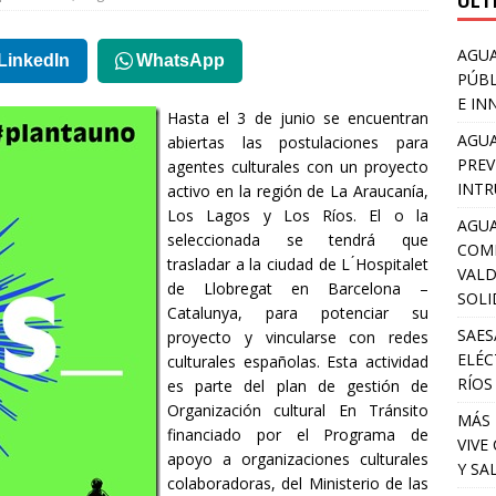
ULT
AGUA
LinkedIn
WhatsApp
PÚBL
E IN
Hasta el 3 de junio se encuentran
AGUA
abiertas las postulaciones para
PREV
agentes culturales con un proyecto
INTR
activo en la región de La Araucanía,
Los Lagos y Los Ríos. El o la
AGUA
seleccionada se tendrá que
COM
trasladar a la ciudad de L ́Hospitalet
VALD
de Llobregat en Barcelona –
SOLI
Catalunya, para potenciar su
SAES
proyecto y vincularse con redes
ELÉC
culturales españolas. Esta actividad
RÍOS
es parte del plan de gestión de
Organización cultural En Tránsito
MÁS 
financiado por el Programa de
VIVE
apoyo a organizaciones culturales
Y SA
colaboradoras, del Ministerio de las