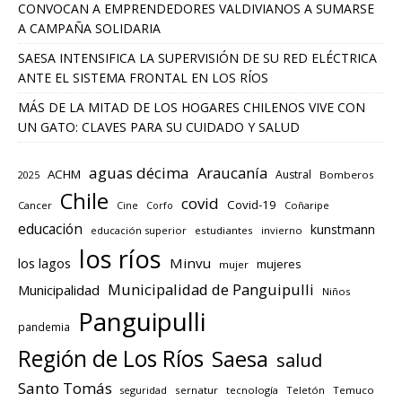
CONVOCAN A EMPRENDEDORES VALDIVIANOS A SUMARSE
A CAMPAÑA SOLIDARIA
SAESA INTENSIFICA LA SUPERVISIÓN DE SU RED ELÉCTRICA
ANTE EL SISTEMA FRONTAL EN LOS RÍOS
MÁS DE LA MITAD DE LOS HOGARES CHILENOS VIVE CON
UN GATO: CLAVES PARA SU CUIDADO Y SALUD
aguas décima
Araucanía
ACHM
Austral
2025
Bomberos
Chile
covid
Covid-19
Cancer
Corfo
Coñaripe
Cine
educación
kunstmann
educación superior
estudiantes
invierno
los ríos
los lagos
Minvu
mujeres
mujer
Municipalidad de Panguipulli
Municipalidad
Niños
Panguipulli
pandemia
Región de Los Ríos
Saesa
salud
Santo Tomás
seguridad
sernatur
tecnología
Teletón
Temuco