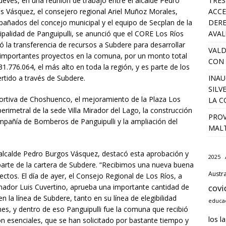
ueves, en una reunión de trabajo entre el alcalde Pedro
TRES
s Vásquez, el consejero regional Ariel Muñoz Morales,
ACCE
añados del concejo municipal y el equipo de Secplan de la
DERE
ipalidad de Panguipulli, se anunció que el CORE Los Ríos
AVA
ó la transferencia de recursos a Subdere para desarrollar
VALD
 importantes proyectos en la comuna, por un monto total
CON 
1.776.064, el más alto en toda la región, y es parte de los
ertido a través de Subdere.
INAU
SILV
ortiva de Choshuenco, el mejoramiento de la Plaza Los
LA C
erimetral de la sede Villa Mirador del Lago, la construcción
PROV
mpañía de Bomberos de Panguipulli y la ampliación del
MALT
l alcalde Pedro Burgos Vásquez, destacó esta aprobación y
2025
arte de la cartera de Subdere. “Recibimos una nueva buena
Austra
ctos. El día de ayer, el Consejo Regional de Los Ríos, a
nador Luis Cuvertino, aprueba una importante cantidad de
covi
 la línea de Subdere, tanto en su línea de elegibilidad
educac
s, y dentro de eso Panguipulli fue la comuna que recibió
los l
n esenciales, que se han solicitado por bastante tiempo y