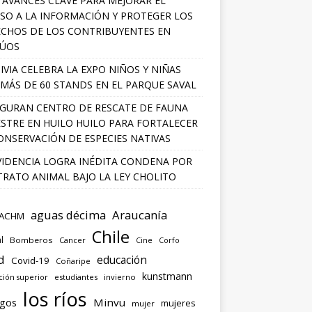
 AVANCES CLAVE PARA MEJORAR EL
SO A LA INFORMACIÓN Y PROTEGER LOS
CHOS DE LOS CONTRIBUYENTES EN
LÚOS
IVIA CELEBRA LA EXPO NIÑOS Y NIÑAS
MÁS DE 60 STANDS EN EL PARQUE SAVAL
GURAN CENTRO DE RESCATE DE FAUNA
ESTRE EN HUILO HUILO PARA FORTALECER
ONSERVACIÓN DE ESPECIES NATIVAS
IDENCIA LOGRA INÉDITA CONDENA POR
RATO ANIMAL BAJO LA LEY CHOLITO
aguas décima
Araucanía
ACHM
Chile
l
Bomberos
Cancer
Corfo
Cine
d
educación
Covid-19
Coñaripe
kunstmann
ión superior
estudiantes
invierno
los ríos
agos
Minvu
mujeres
mujer