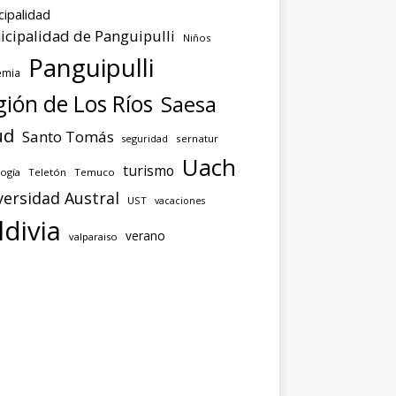
cipalidad
cipalidad de Panguipulli
Niños
Panguipulli
emia
ión de Los Ríos
Saesa
ud
Santo Tomás
seguridad
sernatur
Uach
turismo
ogía
Teletón
Temuco
versidad Austral
UST
vacaciones
ldivia
verano
valparaiso