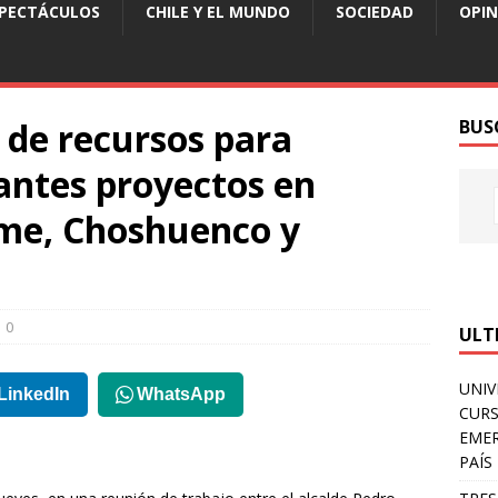
SPECTÁCULOS
CHILE Y EL MUNDO
SOCIEDAD
OPIN
 de recursos para
BUS
antes proyectos en
ume, Choshuenco y
0
ULT
UNIV
LinkedIn
WhatsApp
CURS
EMER
PAÍS