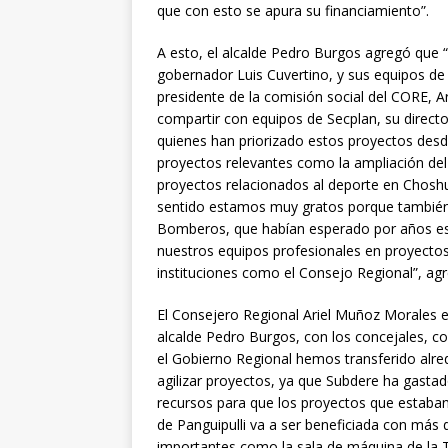
que con esto se apura su financiamiento”.
A esto, el alcalde Pedro Burgos agregó que “
gobernador Luis Cuvertino, y sus equipos de
presidente de la comisión social del CORE, 
compartir con equipos de Secplan, su direct
quienes han priorizado estos proyectos desde
proyectos relevantes como la ampliación de
proyectos relacionados al deporte en Choshu
sentido estamos muy gratos porque también
Bomberos, que habían esperado por años es
nuestros equipos profesionales en proyecto
instituciones como el Consejo Regional”, ag
El Consejero Regional Ariel Muñoz Morales 
alcalde Pedro Burgos, con los concejales, co
el Gobierno Regional hemos transferido alre
agilizar proyectos, ya que Subdere ha gasta
recursos para que los proyectos que estaba
de Panguipulli va a ser beneficiada con más
importantes como la sala de máquina de la