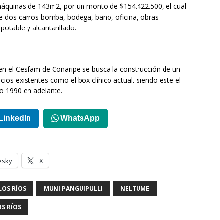
 máquinas de 143m2, por un monto de $154.422.500, el cual
e dos carros bomba, bodega, baño, oficina, obras
potable y alcantarillado.
en el Cesfam de Coñaripe se busca la construcción de un
cios existentes como el box clínico actual, siendo este el
o 1990 en adelante.
LinkedIn
WhatsApp
esky
X
LOS RÍOS
MUNI PANGUIPULLI
NELTUME
S RÍOS