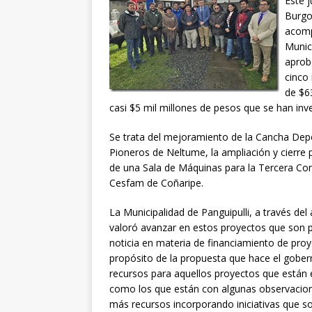
Este j
Burgo
acomp
Munic
aprob
cinco
de $63
casi $5 mil millones de pesos que se han inv
Se trata del mejoramiento de la Cancha Dep
Pioneros de Neltume, la ampliación y cierre p
de una Sala de Máquinas para la Tercera Co
Cesfam de Coñaripe.
La Municipalidad de Panguipulli, a través de
valoró avanzar en estos proyectos que son p
noticia en materia de financiamiento de proye
propósito de la propuesta que hace el gober
recursos para aquellos proyectos que están en
como los que están con algunas observacione
más recursos incorporando iniciativas que so