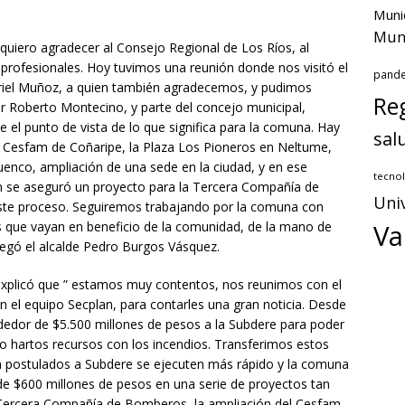
Muni
Muni
quiero agradecer al Consejo Regional de Los Ríos, al
 profesionales. Hoy tuvimos una reunión donde nos visitó el
pand
Ariel Muñoz, a quien también agradecemos, y pudimos
Reg
or Roberto Montecino, y parte del concejo municipal,
 el punto de vista de lo que significa para la comuna. Hay
sal
l Cesfam de Coñaripe, la Plaza Los Pioneros en Neltume,
enco, ampliación de una sede en la ciudad, y en ese
tecnol
 se aseguró un proyecto para la Tercera Compañía de
Uni
te proceso. Seguiremos trabajando por la comuna con
s que vayan en beneficio de la comunidad, de la mano de
Va
regó el alcalde Pedro Burgos Vásquez.
explicó que ” estamos muy contentos, nos reunimos con el
n el equipo Secplan, para contarles una gran noticia. Desde
dedor de $5.500 millones de pesos a la Subdere para poder
do hartos recursos con los incendios. Transferimos estos
n postulados a Subdere se ejecuten más rápido y la comuna
 de $600 millones de pesos en una serie de proyectos tan
 Tercera Compañía de Bomberos, la ampliación del Cesfam