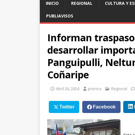
INICIO
REGIONAL
CULTURA Y E
PUBLIAVISOS
Informan traspaso
desarrollar import
Panguipulli, Nelt
Coñaripe
Abril 26, 2024
prensa
Regional
Twitter
Facebook