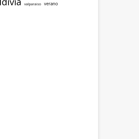
ldivia
verano
valparaiso