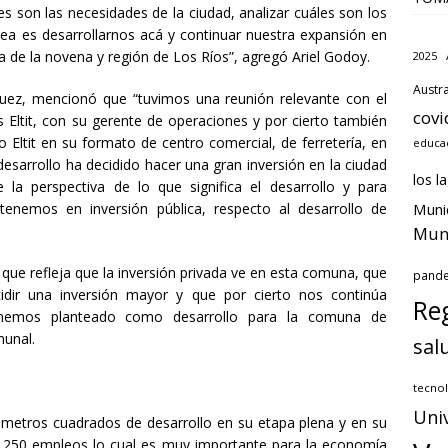
s son las necesidades de la ciudad, analizar cuáles son los
dea es desarrollarnos acá y continuar nuestra expansión en
ca de la novena y región de Los Ríos”, agregó Ariel Godoy.
2025
Austra
quez, mencionó que “tuvimos una reunión relevante con el
covi
s Eltit, con su gerente de operaciones y por cierto también
 Eltit en su formato de centro comercial, de ferretería, en
educa
desarrollo ha decidido hacer una gran inversión en la ciudad
los l
 la perspectiva de lo que significa el desarrollo y para
tenemos en inversión pública, respecto al desarrollo de
Muni
.
Muni
a que refleja que la inversión privada ve en esta comuna, que
pand
cidir una inversión mayor y que por cierto nos continúa
Reg
 hemos planteado como desarrollo para la comuna de
munal.
sal
tecnol
Uni
 metros cuadrados de desarrollo en su etapa plena y en su
e 250 empleos lo cual es muy importante para la economía