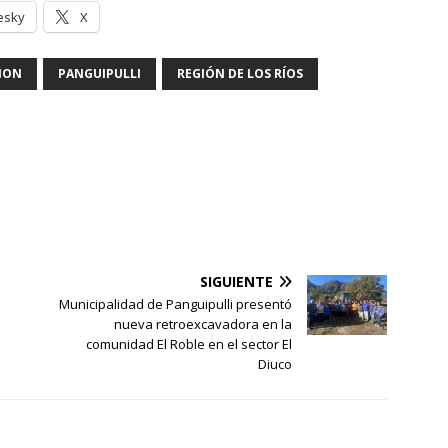
esky
X
ION
PANGUIPULLI
REGIÓN DE LOS RÍOS
SIGUIENTE
Municipalidad de Panguipulli presentó
nueva retroexcavadora en la
comunidad El Roble en el sector El
Diuco