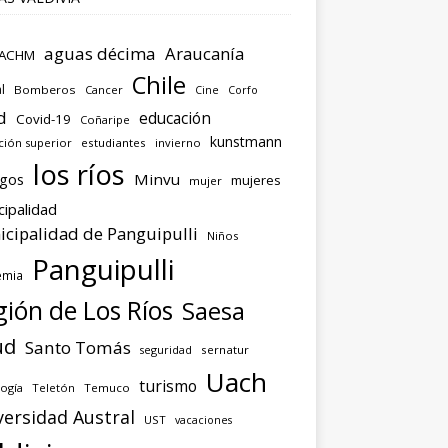
aguas décima
Araucanía
ACHM
Chile
l
Bomberos
Cancer
Corfo
Cine
d
educación
Covid-19
Coñaripe
kunstmann
ción superior
estudiantes
invierno
los ríos
agos
Minvu
mujeres
mujer
cipalidad
cipalidad de Panguipulli
Niños
Panguipulli
emia
ión de Los Ríos
Saesa
ud
Santo Tomás
seguridad
sernatur
Uach
turismo
ogía
Teletón
Temuco
versidad Austral
UST
vacaciones