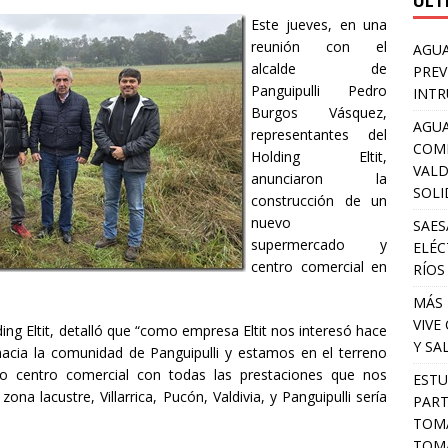
ULT
Este jueves, en una
reunión con el
AGUA
alcalde de
PREV
Panguipulli Pedro
INTR
Burgos Vásquez,
AGUA
representantes del
COM
Holding Eltit,
VALD
anunciaron la
SOLI
construcción de un
nuevo
SAES
supermercado y
ELÉC
centro comercial en
RÍOS
MÁS 
VIVE
ing Eltit, detalló que “como empresa Eltit nos interesó hace
Y SA
hacia la comunidad de Panguipulli y estamos en el terreno
o centro comercial con todas las prestaciones que nos
ESTU
ona lacustre, Villarrica, Pucón, Valdivia, y Panguipulli sería
PART
TOMA
TOMÁ