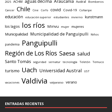
aguas décima
Araucanía
ACHM
Austral
2025
Bomberos
Chile
covid
Covid-19
Cancer
Corfo
Coñaripe
Cine
educación
kunstmann
educación superior
estudiantes
invierno
los ríos
los lagos
Minvu
mujeres
mujer
Municipalidad de Panguipulli
Municipalidad
Niños
Panguipulli
pandemia
Región de Los Ríos
Saesa
salud
Santo Tomás
seguridad
sernatur
tecnología
Teletón
Temuco
Uach
Universidad Austral
turismo
UST
Valdivia
verano
valparaiso
vacaciones
ENTRADAS RECIENTES