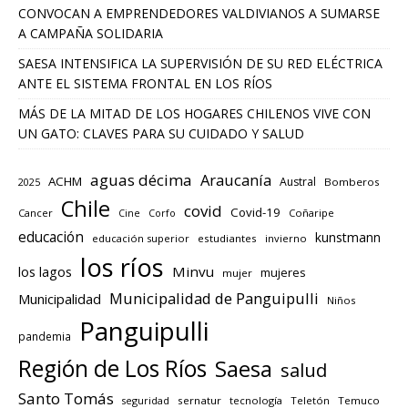
CONVOCAN A EMPRENDEDORES VALDIVIANOS A SUMARSE
A CAMPAÑA SOLIDARIA
SAESA INTENSIFICA LA SUPERVISIÓN DE SU RED ELÉCTRICA
ANTE EL SISTEMA FRONTAL EN LOS RÍOS
MÁS DE LA MITAD DE LOS HOGARES CHILENOS VIVE CON
UN GATO: CLAVES PARA SU CUIDADO Y SALUD
aguas décima
Araucanía
ACHM
Austral
2025
Bomberos
Chile
covid
Covid-19
Cancer
Corfo
Coñaripe
Cine
educación
kunstmann
educación superior
estudiantes
invierno
los ríos
los lagos
Minvu
mujeres
mujer
Municipalidad de Panguipulli
Municipalidad
Niños
Panguipulli
pandemia
Región de Los Ríos
Saesa
salud
Santo Tomás
seguridad
sernatur
tecnología
Teletón
Temuco