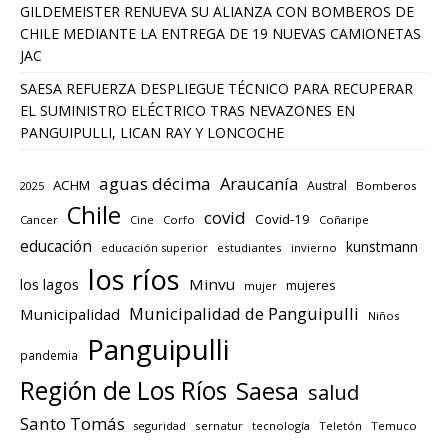
GILDEMEISTER RENUEVA SU ALIANZA CON BOMBEROS DE
CHILE MEDIANTE LA ENTREGA DE 19 NUEVAS CAMIONETAS
JAC
SAESA REFUERZA DESPLIEGUE TÉCNICO PARA RECUPERAR
EL SUMINISTRO ELÉCTRICO TRAS NEVAZONES EN
PANGUIPULLI, LICAN RAY Y LONCOCHE
aguas décima
Araucanía
ACHM
Austral
2025
Bomberos
Chile
covid
Covid-19
Cancer
Corfo
Coñaripe
Cine
educación
kunstmann
educación superior
estudiantes
invierno
los ríos
los lagos
Minvu
mujeres
mujer
Municipalidad de Panguipulli
Municipalidad
Niños
Panguipulli
pandemia
Región de Los Ríos
Saesa
salud
Santo Tomás
seguridad
sernatur
tecnología
Teletón
Temuco