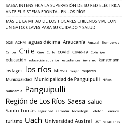
SAESA INTENSIFICA LA SUPERVISIÓN DE SU RED ELÉCTRICA
ANTE EL SISTEMA FRONTAL EN LOS RÍOS
MÁS DE LA MITAD DE LOS HOGARES CHILENOS VIVE CON
UN GATO: CLAVES PARA SU CUIDADO Y SALUD
aguas décima
Araucanía
ACHM
Austral
2025
Bomberos
Chile
covid
Covid-19
Cancer
Corfo
Coñaripe
Cine
educación
kunstmann
educación superior
estudiantes
invierno
los ríos
los lagos
Minvu
mujeres
mujer
Municipalidad de Panguipulli
Municipalidad
Niños
Panguipulli
pandemia
Región de Los Ríos
Saesa
salud
Santo Tomás
seguridad
sernatur
tecnología
Teletón
Temuco
Uach
Universidad Austral
turismo
UST
vacaciones