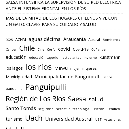
SAESA INTENSIFICA LA SUPERVISIÓN DE SU RED ELÉCTRICA
ANTE EL SISTEMA FRONTAL EN LOS RÍOS
MÁS DE LA MITAD DE LOS HOGARES CHILENOS VIVE CON
UN GATO: CLAVES PARA SU CUIDADO Y SALUD
aguas décima
Araucanía
ACHM
Austral
2025
Bomberos
Chile
covid
Covid-19
Cancer
Corfo
Coñaripe
Cine
educación
kunstmann
educación superior
estudiantes
invierno
los ríos
los lagos
Minvu
mujeres
mujer
Municipalidad de Panguipulli
Municipalidad
Niños
Panguipulli
pandemia
Región de Los Ríos
Saesa
salud
Santo Tomás
seguridad
sernatur
tecnología
Teletón
Temuco
Uach
Universidad Austral
turismo
UST
vacaciones