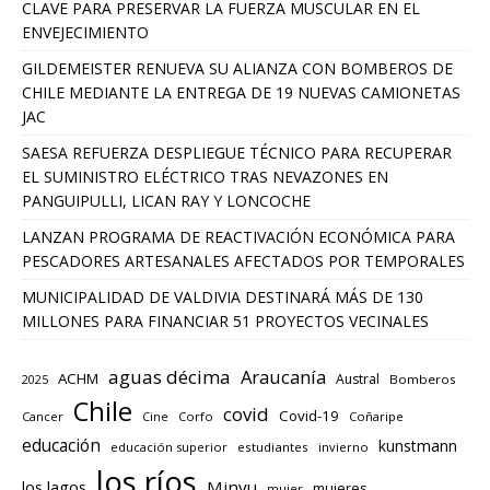
CLAVE PARA PRESERVAR LA FUERZA MUSCULAR EN EL
ENVEJECIMIENTO
GILDEMEISTER RENUEVA SU ALIANZA CON BOMBEROS DE
CHILE MEDIANTE LA ENTREGA DE 19 NUEVAS CAMIONETAS
JAC
SAESA REFUERZA DESPLIEGUE TÉCNICO PARA RECUPERAR
EL SUMINISTRO ELÉCTRICO TRAS NEVAZONES EN
PANGUIPULLI, LICAN RAY Y LONCOCHE
LANZAN PROGRAMA DE REACTIVACIÓN ECONÓMICA PARA
PESCADORES ARTESANALES AFECTADOS POR TEMPORALES
MUNICIPALIDAD DE VALDIVIA DESTINARÁ MÁS DE 130
MILLONES PARA FINANCIAR 51 PROYECTOS VECINALES
aguas décima
Araucanía
ACHM
Austral
2025
Bomberos
Chile
covid
Covid-19
Cancer
Corfo
Coñaripe
Cine
educación
kunstmann
educación superior
estudiantes
invierno
los ríos
los lagos
Minvu
mujeres
mujer