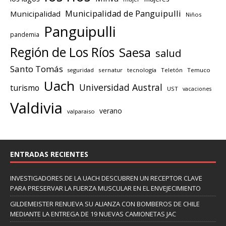
Municipalidad de Panguipulli
Municipalidad
Niños
Panguipulli
pandemia
Región de Los Ríos
Saesa
salud
Santo Tomás
seguridad
sernatur
tecnología
Teletón
Temuco
Uach
Universidad Austral
turismo
UST
vacaciones
Valdivia
verano
valparaiso
ENTRADAS RECIENTES
INVESTIGADORES DE LA UACH DESCUBREN UN RECEPTOR CLAVE
PARA PRESERVAR LA FUERZA MUSCULAR EN EL ENVEJECIMIENTO
GILDEMEISTER RENUEVA SU ALIANZA CON BOMBEROS DE CHILE
MEDIANTE LA ENTREGA DE 19 NUEVAS CAMIONETAS JAC