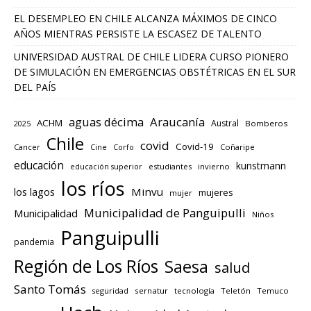
EL DESEMPLEO EN CHILE ALCANZA MÁXIMOS DE CINCO
AÑOS MIENTRAS PERSISTE LA ESCASEZ DE TALENTO
UNIVERSIDAD AUSTRAL DE CHILE LIDERA CURSO PIONERO
DE SIMULACIÓN EN EMERGENCIAS OBSTÉTRICAS EN EL SUR
DEL PAÍS
aguas décima
Araucanía
ACHM
Austral
2025
Bomberos
Chile
covid
Covid-19
Cancer
Corfo
Coñaripe
Cine
educación
kunstmann
educación superior
estudiantes
invierno
los ríos
los lagos
Minvu
mujeres
mujer
Municipalidad de Panguipulli
Municipalidad
Niños
Panguipulli
pandemia
Región de Los Ríos
Saesa
salud
Santo Tomás
seguridad
sernatur
tecnología
Teletón
Temuco