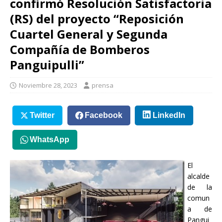
confirmó Resolución Satisfactoria
(RS) del proyecto “Reposición
Cuartel General y Segunda
Compañía de Bomberos
Panguipulli”
Noviembre 28, 2023
prensa
Twitter
Facebook
LinkedIn
WhatsApp
El
alcalde
de la
comun
a de
Pangui