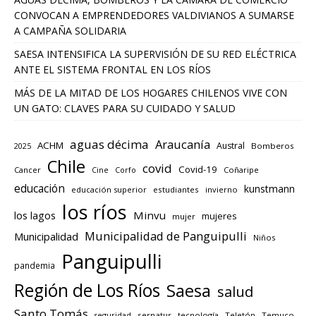
CONVOCAN A EMPRENDEDORES VALDIVIANOS A SUMARSE
A CAMPAÑA SOLIDARIA
SAESA INTENSIFICA LA SUPERVISIÓN DE SU RED ELÉCTRICA
ANTE EL SISTEMA FRONTAL EN LOS RÍOS
MÁS DE LA MITAD DE LOS HOGARES CHILENOS VIVE CON
UN GATO: CLAVES PARA SU CUIDADO Y SALUD
aguas décima
Araucanía
ACHM
Austral
2025
Bomberos
Chile
covid
Covid-19
Cancer
Corfo
Coñaripe
Cine
educación
kunstmann
educación superior
estudiantes
invierno
los ríos
los lagos
Minvu
mujeres
mujer
Municipalidad de Panguipulli
Municipalidad
Niños
Panguipulli
pandemia
Región de Los Ríos
Saesa
salud
Santo Tomás
seguridad
sernatur
tecnología
Teletón
Temuco