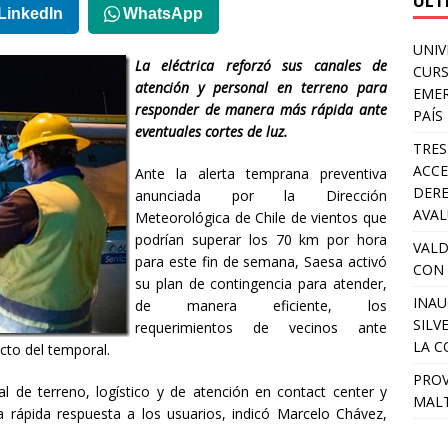
ULT
LinkedIn
WhatsApp
UNIV
La eléctrica reforzó sus canales de
CURS
atención y personal en terreno para
EMER
responder de manera más rápida ante
PAÍS
eventuales cortes de luz.
TRES
ACCE
Ante la alerta temprana preventiva
DERE
anunciada por la Dirección
AVA
Meteorológica de Chile de vientos que
podrían superar los 70 km por hora
VALD
para este fin de semana, Saesa activó
CON 
su plan de contingencia para atender,
INAU
de manera eficiente, los
SILV
requerimientos de vecinos ante
LA C
ucto del temporal.
PROV
l de terreno, logístico y de atención en contact center y
MALT
a rápida respuesta a los usuarios, indicó Marcelo Chávez,