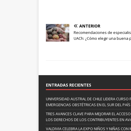
ANTERIOR
Recomendaciones de especialis
UACh: ¿Cómo elegir una buena 
ENTRADAS RECIENTES
UNIVERSIDAD AUSTRAL DE CHILE LIDERA CURSO 
EMERGENCIAS OBSTÉTRICAS EN EL SUR DEL PAÍS
TRES AVANCES CLAVE PARA MEJORAR EL ACCESO
LOS DERECHOS DE LOS CONTRIBUYENTES EN A
VALDIVIA CELEBRA LA EXPO NIÑOS Y NIÑAS CON