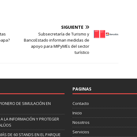
SIGUIENTE
tas
Subsecretaría de Turismo y
papa?
BancoEstado informan medidas de
apoyo para MIPyMEs del sector
turístico
PAGINAS
PIONERO DE SIMULACIÓN EN
Contacto
Inicio
 A LA INFORMACIÓN Y PROTEGER
Nosotros
VALÚOS
Servicios
 MÁS DE 60 STANDS EN EL PARQUE