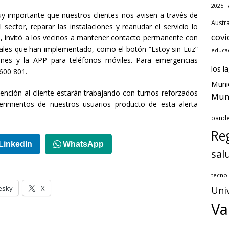
2025
uy importante que nuestros clientes nos avisen a través de
Austra
sector, reparar las instalaciones y reanudar el servicio lo
covi
ás, invitó a los vecinos a mantener contacto permanente con
itales que han implementado, como el botón “Estoy sin Luz”
educac
nes y la APP para teléfonos móviles. Para emergencias
los l
 600 801.
Muni
tención al cliente estarán trabajando con turnos reforzados
Muni
erimientos de nuestros usuarios producto de esta alerta
pand
Reg
LinkedIn
WhatsApp
sal
tecnol
esky
X
Uni
Va