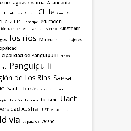
aguas décima
Araucanía
ACHM
Chile
l
Bomberos
Cancer
Corfo
Cine
d
educación
Covid-19
Coñaripe
kunstmann
ión superior
estudiantes
invierno
los ríos
agos
Minvu
mujeres
mujer
cipalidad
cipalidad de Panguipulli
Niños
Panguipulli
emia
ión de Los Ríos
Saesa
ud
Santo Tomás
seguridad
sernatur
Uach
turismo
ogía
Teletón
Temuco
versidad Austral
UST
vacaciones
ldivia
verano
valparaiso