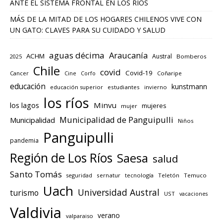
ANTE EL SISTEMA FRONTAL EN LOS RÍOS
MÁS DE LA MITAD DE LOS HOGARES CHILENOS VIVE CON
UN GATO: CLAVES PARA SU CUIDADO Y SALUD
aguas décima
Araucanía
ACHM
Austral
2025
Bomberos
Chile
covid
Covid-19
Cancer
Corfo
Coñaripe
Cine
educación
kunstmann
educación superior
estudiantes
invierno
los ríos
los lagos
Minvu
mujeres
mujer
Municipalidad de Panguipulli
Municipalidad
Niños
Panguipulli
pandemia
Región de Los Ríos
Saesa
salud
Santo Tomás
seguridad
sernatur
tecnología
Teletón
Temuco
Uach
Universidad Austral
turismo
UST
vacaciones
Valdivia
verano
valparaiso