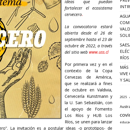
PREV
ideas que puedan
INTR
fortalecer el ecosistema
cervecero
.
AGUA
COM
La convocatoria estará
VALD
abierta desde el 26 de
SOLI
septiembre hasta el 23 de
SAES
octubre de 2022, a través
ELÉC
del sitio web
www.uss.cl
RÍOS
Por primera vez y en el
MÁS 
contexto de la Copa
VIVE
Cervezas de América,
Y SA
que se realizará a fines
de octubre en Valdivia,
Cervecería Kunstmann y
2025
la U. San Sebastián, con
Austra
el apoyo de Fomento
covi
Los Ríos y HUB Los
Ríos, se unen para lanzar
educa
ro”. La invitación es a postular ideas -o prototipos- de