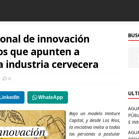
onal de innovación
BUS
os que apunten a
a industria cervecera
0
ULT
LinkedIn
WhatsApp
AGUA
Bajo un modelo
Venture
PÚBL
Capital, y desde Los Ríos,
E IN
la iniciativa invita a todas
AGUA
las personas a postular