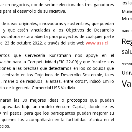
los l
ar en negocios, donde serán seleccionados tres ganadores
para el desarrollo de su iniciativa.
Munic
Muni
s de ideas originales, innovadoras y sostenibles, que puedan
o y que estén vinculadas a los Objetivos de Desarrollo
pand
vocatoria estará abierta para proyectos de cualquier parte
Reg
l 23 de octubre 2022, a través del sitio web
www.uss.cl
sal
entos que Cervecería Kunstmann nos apoye en el
ción para la Competitividad (FIC 22-09) y que focalice sus
tecnol
uciones a las brechas que detectamos en los coloquios que
Univ
 centrado en los Objetivos de Desarrollo Sostenible, tales
Va
, manejo de residuos, alianzas, entre otros”, indicó Emilio
io de Ingeniería Comercial USS Valdivia.
ionarán las 30 mejores ideas o prototipos que puedan
n apoyadas bajo un modelo Venture Capital, donde se les
 mil pesos, para que los participantes puedan mejorar su
quienes los acompañarán en la factibilidad técnica en el
ocios.