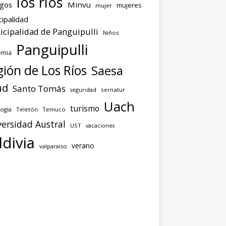
los ríos
agos
Minvu
mujeres
mujer
ipalidad
cipalidad de Panguipulli
Niños
Panguipulli
emia
ión de Los Ríos
Saesa
ud
Santo Tomás
seguridad
sernatur
Uach
turismo
ogía
Teletón
Temuco
ersidad Austral
UST
vacaciones
ldivia
verano
valparaiso