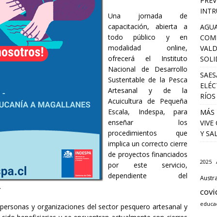
PREV
INTR
Una jornada de
capacitación, abierta a
AGUA
todo público y en
COM
modalidad online,
VALD
ofrecerá el Instituto
SOLI
Nacional de Desarrollo
SAES
Sustentable de la Pesca
ELÉC
Artesanal y de la
RÍOS
Acuicultura de Pequeña
Escala, Indespa, para
MÁS 
enseñar los
VIVE
procedimientos que
Y SA
implica un correcto cierre
de proyectos financiados
2025
por este servicio,
dependiente del
Austra
.
covi
educa
s personas y organizaciones del sector pesquero artesanal y