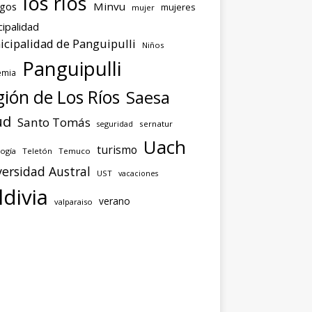
los ríos
agos
Minvu
mujeres
mujer
ipalidad
cipalidad de Panguipulli
Niños
Panguipulli
emia
ión de Los Ríos
Saesa
ud
Santo Tomás
seguridad
sernatur
Uach
turismo
ogía
Teletón
Temuco
ersidad Austral
UST
vacaciones
ldivia
verano
valparaiso