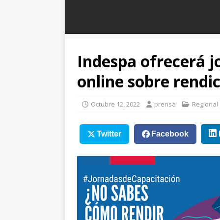
Indespa ofrecerá j
online sobre rendic
Octubre 12, 2022
prensa
Regional
Twitter
Facebook