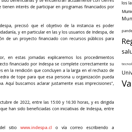
 sido beneficiarias y se encuentran actualmente con cierres
los l
 tienen interés de participar en programas financiados por
Munic
Muni
ndespa, precisó que el objetivo de la instancia es poder
pand
dadanía, y en particular en las y los usuarios de Indespa, de
ión de un proyecto financiado con recursos públicos para
Reg
sal
tor, en estas jornadas explicaremos los procedimientos
yecto financiado por Indespa se complete correctamente su
tecnol
 en la rendición que concluyen a la larga en el rechazo de
Univ
piedra de tope para que esa persona u organización pueda
Va
a. Aquí buscamos aclarar justamente esas imprecisiones”,
tubre de 2022, entre las 15:00 y 16:30 horas, y es dirigida
que han sido beneficiadas con iniciativas de Indespa, entre
 del sitio
www.indespa.cl
o vía correo escribiendo a