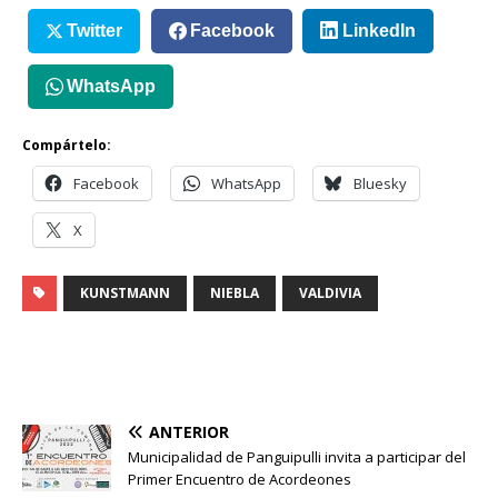
Twitter
Facebook
LinkedIn
WhatsApp
Compártelo:
Facebook
WhatsApp
Bluesky
X
KUNSTMANN
NIEBLA
VALDIVIA
ANTERIOR
Municipalidad de Panguipulli invita a participar del
Primer Encuentro de Acordeones