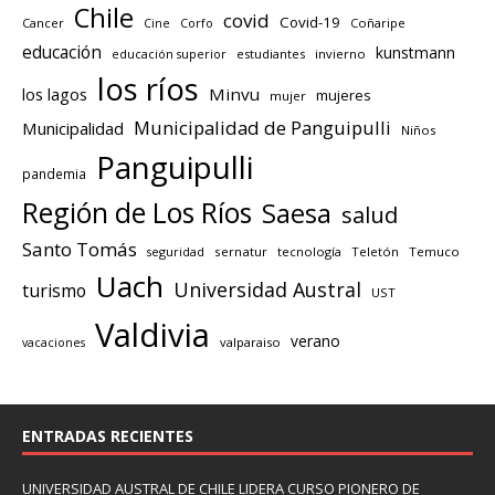
Chile
covid
Covid-19
Cancer
Corfo
Coñaripe
Cine
educación
kunstmann
educación superior
estudiantes
invierno
los ríos
los lagos
Minvu
mujeres
mujer
Municipalidad de Panguipulli
Municipalidad
Niños
Panguipulli
pandemia
Región de Los Ríos
Saesa
salud
Santo Tomás
seguridad
sernatur
tecnología
Teletón
Temuco
Uach
Universidad Austral
turismo
UST
Valdivia
verano
valparaiso
vacaciones
ENTRADAS RECIENTES
UNIVERSIDAD AUSTRAL DE CHILE LIDERA CURSO PIONERO DE