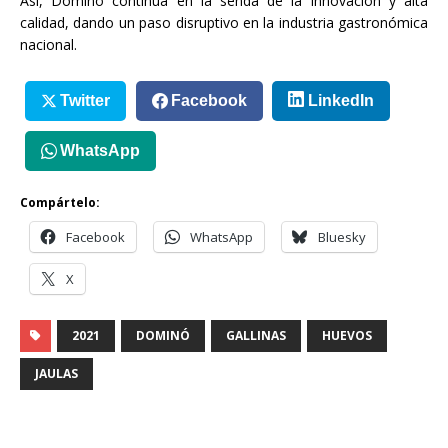
Asi, Dominó continua en la senda de la innovación y alta
calidad, dando un paso disruptivo en la industria gastronómica
nacional.
Twitter
Facebook
LinkedIn
WhatsApp
Compártelo:
Facebook
WhatsApp
Bluesky
X
2021
DOMINÓ
GALLINAS
HUEVOS
JAULAS